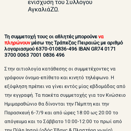
ενίσχυση του Συλλόγου
ΑγκαλιάΖΩ.
Τη συμμετοχή τους οι αθλητές μπορούνε
να
πληρώνουν
μέσω της Τράπεζας Πειραιώς με αριθμό
λογαριασμού 6370-010836-496 ΙΒΑΝ GR74 0171
3700 0063 7001 0836 496
Στην αιτιολογία κατάθεσης οι συμμετέχοντες να
γράφουν όνομα-επίθετο και κινητό τηλέφωνο. Η
εξόφληση πρέπει να γίνει εντός μίας εβδομάδας από
την εγγραφή. Τα πακέτα συμμετοχής για τον Κνώσειο
Ημιμαραθώνιο θα δίνονται την Πέμπτη και την
Παρασκευή 6-7/9 και από ώρες 18:00 ως 20:00 το
απόγευμα και το Σάββατο 10:00-12:00 το πρωί από
την Πύλη Ιησού (οδός Έβανς & Πλαστήρα γωνία).