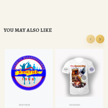
YOU MAY ALSO LIKE
δημοσιευμένο
25/07/2019
δημοσιευμένο
15/10/2021
δη