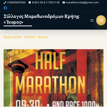
+306955547666
8:00-2:00 & 17:00-21:00
marathoncreta@gmail.com
Skip to content
Σύλλογος Μαραθωνοδρόμων Κρήτης
«Ίκαρος»
Search
Μεν
Αρχική Σελίδα
»
Ιστολόγιο
»
Αγώνες
»
12ος Κνώσειος Ημιμαραθώνιος Κυριακή 9
Σεπτεμβρίου 2018