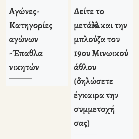
Αγώνες-
Δείτε το
Κατηγορίες
μετάλλιο και την
αγώνων
μπλούζα του
-Έπαθλα
19ου Μινωικού
νικητών
άθλου
(δηλώσετε
έγκαιρα την
συμμετοχή
σας)