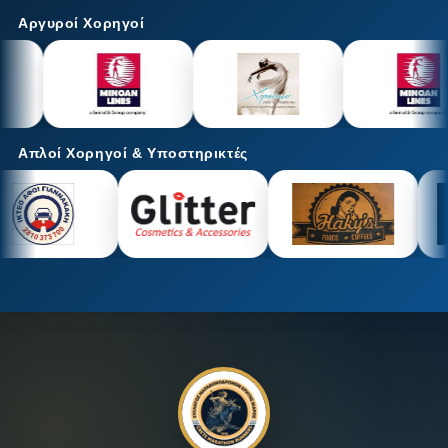
Αργυροί Χορηγοί
Απλοί Χορηγοί & Υποστηρικτές