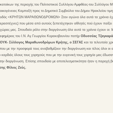
κατοίκων της περιοχής του Πολιτιστικού Συλλόγου Αμφιθέας-του Συλλόγου 
οικογένειας Καμπαξή προς το Δημοτικό Συμβούλιο του Δήμου Ηρακλείου τιμη
οδός <ΚΡΗΤΩΝ ΜΑΡΑΘΩΝΟΔΡΟΜΩΝ> Στον αγώνα όλα αυτά τα χρόνια έχουν
ερασιτέχνες) που μέσα από αυτούς ξεπετάχτηκαν αθλητές πού έχουν παίξει
χώρας μας. Σπουδαίο ρόλο στην διοργάνωση όλα αυτά τα χρόνια έχουν οι:
εφημέριος του Ι.Ν. Αγ.Γεωργίου Κορακοβουνίου πατήρ
Οδυσσέας Τζαγκαρά
ΟΥΚ- Σύλλογος Μαραθωνοδρόμων Κρήτης,
ο ΣΕΓΑΣ
και τα τελευταία χρ
ς που με την προσφορά τους αναβαθμίζουν την διοργάνωση και τέλος όλοι οι
 καρδιάς όλους τους χορηγούς που με την ευγενική τους χορηγία μας έδωσαν
την διοργάνωση. Επίσης σπουδαία με αποτελεσματικότητα ήταν η παροχή β
σης Φίλιος Ζεύς.