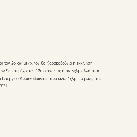
πό τον 2ο και μέχρι τον 8ο Κορακοβούνιο η εκκίνηση
τον 9ο και μέχρι τον 12ο ο αγώνας ήταν 5χλμ αλλά από
υ Γεωργίου Κορακοβουνίου .που είναι 4χλμ. Το ρεκόρ της
3΄31