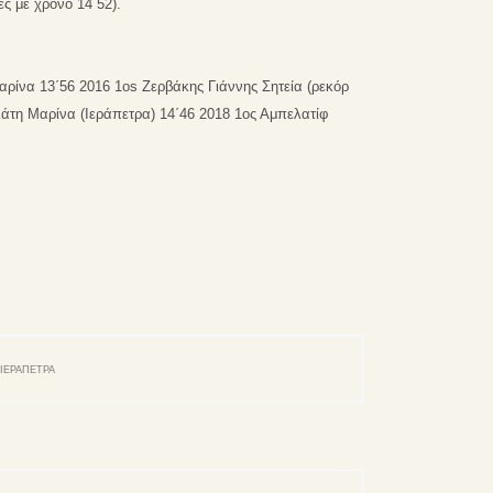
ς με χρόνο 14΄52).
αρίνα 13΄56
2016 1os Ζ
ερβάκης
Γ
ιάννης Σητεία (ρεκόρ
άτη Μαρίνα (Ιεράπετρα) 14΄46 2018 1ος Αμπελατίφ
ΙΕΡΑΠΕΤΡΑ