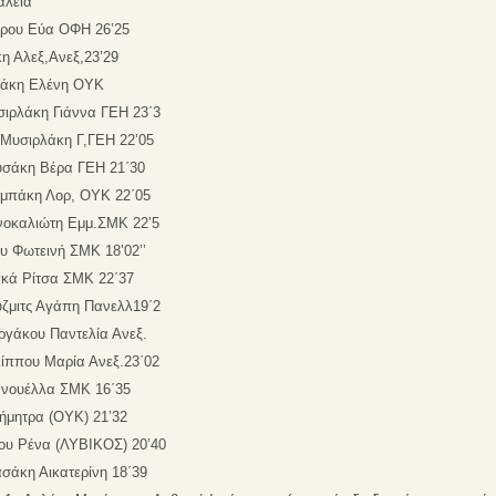
άλεια
άρου Εύα ΟΦΗ 26’25
η Αλεξ,Ανεξ,23’29
ρκάκη Ελένη ΟΥΚ
σιρλάκη Γιάννα ΓΕΗ 23΄3
 Μυσιρλάκη Γ,ΓΕΗ 22’05
ουσάκη Βέρα ΓΕΗ 21΄30
αμπάκη Λορ, ΟΥΚ 22΄05
νοκαλιώτη Εμμ.ΣΜΚ 22’5
υ Φωτεινή ΣΜΚ 18’02’’
γκά Ρίτσα ΣΜΚ 22΄37
ύζμιτς Αγάπη Πανελλ19΄2
ργάκου Παντελία Ανεξ.
λίππου Μαρία Ανεξ.23΄02
ανουέλλα ΣΜΚ 16΄35
Δήμητρα (ΟΥΚ) 21’32
του Ρένα (ΛΥΒΙΚΟΣ) 20’40
σάκη Αικατερίνη 18΄39