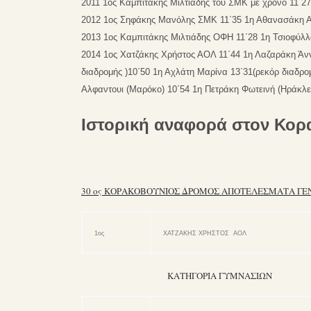
2011 1ος Καμπιτάκης Μιλτιάδης του ΣΜΚ με χρόνο 11΄27 
2012 1ος Σηφάκης Μανόλης ΣΜΚ 11΄35 1η Αθανασάκη Α
2013 1ος Καμπιτάκης Μιλτιάδης ΟΦΗ 11΄28 1η Τσιοφύλλ
2014 1ος Χατζάκης Χρήστος ΑΟΛ 11΄44 1η Λαζαράκη Άν
διαδρομής )
10΄50
1η Αχλάτη Μαρίνα 13΄31(ρεκόρ διαδρ
Αλφαντουι (Μαρόκο) 10΄54 1η Πετράκη Φωτεινή (Ηράκλει
Ιστορική αναφορά στον Κορ
30 ος ΚΟΡΑΚΟΒΟΥΝΙΟΣ ΔΡΟΜΟΣ ΑΠΟΤΕΛΕΣΜΑΤΑ ΓΕΝ
1ος
ΧΑΤΖΑΚΗΣ ΧΡΗΣΤΟΣ ΑΟΛ
ΚΑΤΗΓΟΡΙΑ ΓΥΜΝΑΣΙΩΝ