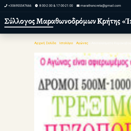
+306955547666
8:00-2:00 & 17:00-21:00
marathoncreta@gmail.com
Skip to content
Σύλλογος Μαραθωνοδρόμων Κρήτης «Ί
Αρχική Σελίδα
»
Ιστολόγιο
»
Αγώνες
»
Αποτελέσματα Κορακοβούν