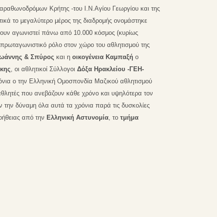
Μαραθωνοδρόμων Κρήτης -του Ι.Ν.Αγίου Γεωργίου και της
τικά το μεγαλύτερο μέρος της διαδρομής ονομάστηκε
 αγωνιστεί πάνω από 10.000 κόσμος (κυρίως
 πρωταγωνιστικό ρόλο στον χώρο του αθλητισμού της
Ιωάννης & Σπύρος
και η
οικογένεια Καμπαξή
ο
κης
, οι αθλητικοί Σύλλογοι
Δόξα Ηρακλείου -ΓΕΗ-
όνια ο
την Ελληνική Ομοσπονδία Μαζικού αθλητισμού
 αθλητές που ανεβάζουν κάθε χρόνο και υψηλότερα τον
 την δύναμη όλα αυτά τα χρόνια παρά τις δυσκολίες
οήθειας από την
Ελληνική Αστυνομία
, το
τμήμα