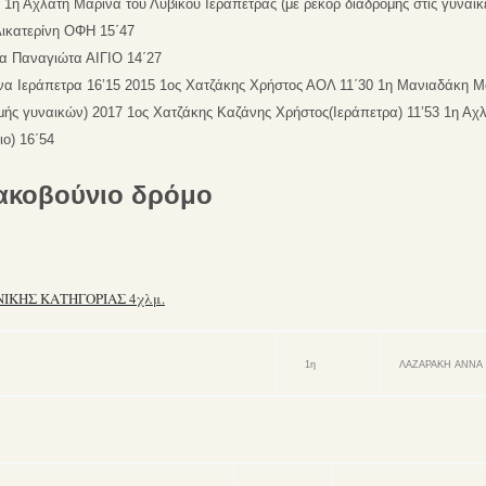
1η Αχλάτη Μαρίνα του Λυβικού Ιεράπετρας (με ρεκόρ διαδρομής στις γυναίκε
ικατερίνη ΟΦΗ 15΄47
α Παναγιώτα ΑΙΓΙΟ 14΄27
να Ιεράπετρα 16’15
2015 1
ος Χατζάκης Χρήστος ΑΟΛ 11΄30 1η Μανιαδάκη Μ
ομής γυναικών)
2017 1ος Χατζάκης Καζάνης Χρήστος(Ιεράπετρα) 11’53 1η Αχλ
ο) 16΄54
ακοβούνιο δρόμο
ΙΚΗΣ ΚΑΤΗΓΟΡΙΑΣ 4χλμ.
1η
ΛΑΖΑΡΑΚΗ ΑΝΝΑ 