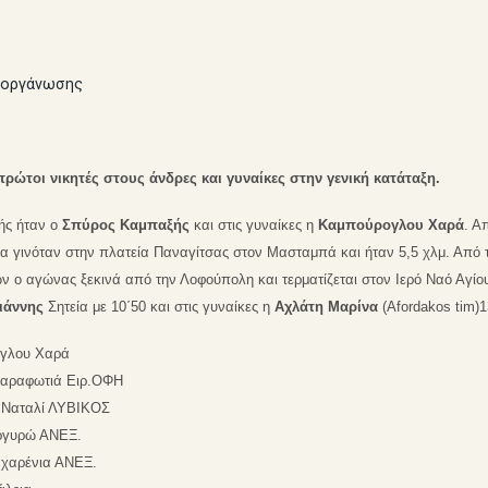
ιοργάνωσης
 πρώτοι νικητές
στους άνδρες και γυναίκες στην γενική κατάταξη.
τής ήταν ο
Σπύρος Καμπαξής
και στις γυναίκες η
Καμπούρογλου Χαρά
. Α
α γινόταν στην πλατεία Παναγίτσας στον Μασταμπά και ήταν 5,5 χλμ. Από 
ν ο αγώνας ξεκινά από την Λοφούπολη και τερματίζεται στον Ιερό Ναό Αγίο
ιάννης
Σητεία με
10΄50
και στις γυναίκες η
Αχλάτη Μαρίνα
(
Afordakos tim
)1
ογλου Χαρά
 Καραφωτιά Ειρ.ΟΦΗ
η Ναταλί ΛΥΒΙΚΟΣ
Αργυρώ ΑΝΕΞ.
αχαρένια ΑΝΕΞ.