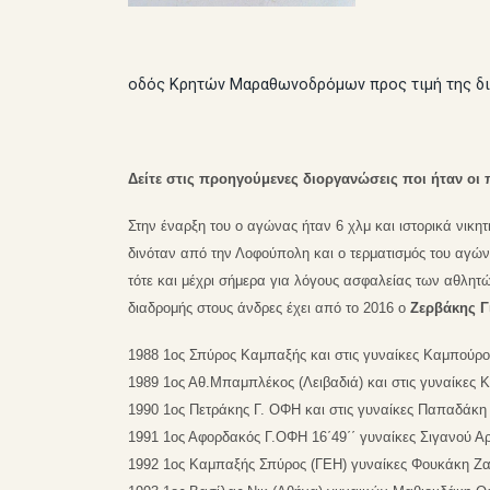
οδός Κρητών Μαραθωνοδρόμων προς τιμή της δ
Δείτε στις προηγούμενες διοργανώσεις ποι ήταν οι
Στην έναρξη του ο αγώνας ήταν 6 χλμ και ιστορικά νικη
δινόταν από την Λοφούπολη και ο τερματισμός του αγών
τότε και μέχρι σήμερα για λόγους ασφαλείας των αθλητώ
διαδρομής στους άνδρες έχει από το 2016 ο
Ζ
ερβάκης
Γ
1988 1ος Σπύρος Καμπαξής και στις γυναίκες Καμπούρ
1989 1ος Αθ.Μπαμπλέκος (Λειβαδιά) και στις γυναίκες
1990 1ος Πετράκης Γ. ΟΦΗ και στις γυναίκες Παπαδάκ
1991 1ος Αφορδακός Γ.ΟΦΗ 16΄49΄΄ γυναίκες Σιγανού 
1992 1ος Καμπαξής Σπύρος (ΓΕΗ) γυναίκες Φουκάκη Ζ