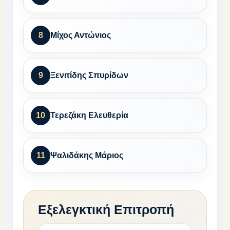
8
Μίχος Αντώνιος
9
Ξενιτίδης Σπυρίδων
10
Τερεζάκη Ελευθερία
11
Ψαλιδάκης Μάριος
Εξελεγκτική Επιτροπή