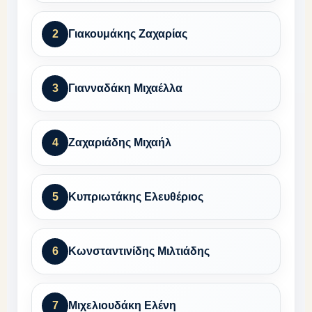
2
Γιακουμάκης Ζαχαρίας
3
Γιανναδάκη Μιχαέλλα
4
Ζαχαριάδης Μιχαήλ
5
Κυπριωτάκης Ελευθέριος
6
Κωνσταντινίδης Μιλτιάδης
7
Μιχελιουδάκη Ελένη