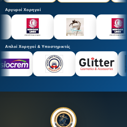
Αργυροί Χορηγοί
Απλοί Χορηγοί & Υποστηρικτές