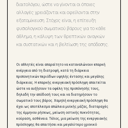
διαιτολόγου, ώστε να γίνονται οι όποιες
αλλαγές χρειάζονται και οφείλονται στην
εξατομίκευση. Στόχος είναι, η επίτευξη
φυσιολογικού σωματικού βάρους για το κάθε
άθλημα, η κάλυψη των θρεπτικών αναγκών
και συστατικών και η βελτίωση της απόδοσης.
Οι αθλητές είναι απαραίτητο να καταναλώνουν επαρκή
ενέργεια από τη διατροφή, κατά τη διάρκεια
προπονητικών περιόδων υψηλής έντασης και μεγάλης
διάρκειας. Η επαρκής ενεργειακή πρόσληψη απαιτείται
ώστε να αυξήσουν τα οφέλη της προπόνησής τους,
δηλαδή την απόδοσή τους και να διατηρήσουν το
σωματικό τους βάρος. Χαμηλή ενεργειακή πρόσληψη θα
έχει ως αποτέλεσμα απώλεια μυϊκής μάζας, διαταραχές
της έμμηνου ρήσεως, μείωση οστικής πυκνότητας,
κούραση, ασθένεια. Τέλος, μια μείωση της ενεργειακής
πρόσληψης θα απαιτήσει και μεγαλύτερο χρονικό