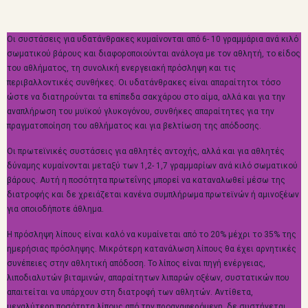
Οι συστάσεις για υδατάνθρακες κυμαίνονται από 6- 10 γραμμάρια ανά κιλό
σωματικού βάρους και διαφοροποιούνται ανάλογα με τον αθλητή, το είδος
του αθλήματος, τη συνολική ενεργειακή πρόσληψη και τις
περιβαλλοντικές συνθήκες. Οι υδατάνθρακες είναι απαραίτητοι τόσο
ώστε να διατηρούνται τα επίπεδα σακχάρου στο αίμα, αλλά και για την
αναπλήρωση του μυϊκού γλυκογόνου, συνθήκες απαραίτητες για την
πραγματοποίηση του αθλήματος και για βελτίωση της απόδοσης.
Οι πρωτεϊνικές συστάσεις για αθλητές αντοχής, αλλά και για αθλητές
δύναμης κυμαίνονται μεταξύ των 1,2- 1,7 γραμμαρίων ανά κιλό σωματικού
βάρους. Αυτή η ποσότητα πρωτεΐνης μπορεί να καταναλωθεί μέσω της
διατροφής και δε χρειάζεται κανένα συμπλήρωμα πρωτεϊνών ή αμινοξέων
για οποιοδήποτε άθλημα.
Η πρόσληψη λίπους είναι καλό να κυμαίνεται από το 20% μέχρι το 35% της
ημερήσιας πρόσληψης. Μικρότερη κατανάλωση λίπους θα έχει αρνητικές
συνέπειες στην αθλητική απόδοση. Το λίπος είναι πηγή ενέργειας,
λιποδιαλυτών βιταμινών, απαραίτητων λιπαρών οξέων, συστατικών που
απαιτείται να υπάρχουν στη διατροφή των αθλητών. Αντίθετα,
μεγαλύτερη ποσότητα λίπους από την προαναφερόμενη, δε συστήνεται