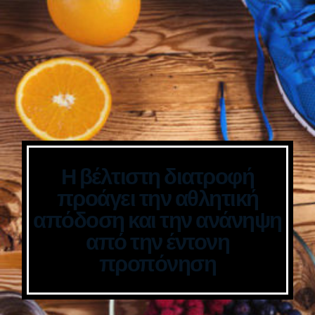
Η βέλτιστη διατροφή
προάγει την αθλητική
απόδοση και την ανάνηψη
από την έντονη
προπόνηση