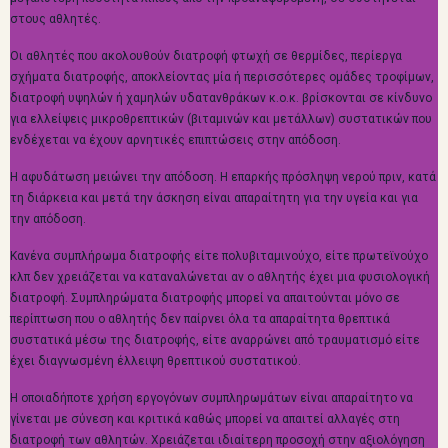
στους αθλητές.
Οι αθλητές που ακολουθούν διατροφή φτωχή σε θερμίδες, περίεργα
σχήματα διατροφής, αποκλείοντας μία ή περισσότερες ομάδες τροφίμων,
διατροφή υψηλών ή χαμηλών υδατανθράκων κ.ο.κ. βρίσκονται σε κίνδυνο
για ελλείψεις μικροθρεπτικών (βιταμινών και μετάλλων) συστατικών που
ενδέχεται να έχουν αρνητικές επιπτώσεις στην απόδοση.
Η αφυδάτωση μειώνει την απόδοση. Η επαρκής πρόσληψη νερού πριν, κατά
τη διάρκεια και μετά την άσκηση είναι απαραίτητη για την υγεία και για
την απόδοση.
Κανένα συμπλήρωμα διατροφής είτε πολυβιταμινούχο, είτε πρωτεϊνούχο
κλπ δεν χρειάζεται να καταναλώνεται αν ο αθλητής έχει μια φυσιολογική
διατροφή. Συμπληρώματα διατροφής μπορεί να απαιτούνται μόνο σε
περίπτωση που ο αθλητής δεν παίρνει όλα τα απαραίτητα θρεπτικά
συστατικά μέσω της διατροφής, είτε αναρρώνει από τραυματισμό είτε
έχει διαγνωσμένη έλλειψη θρεπτικού συστατικού.
Η οποιαδήποτε χρήση εργογόνων συμπληρωμάτων είναι απαραίτητο να
γίνεται με σύνεση και κριτικά καθώς μπορεί να απαιτεί αλλαγές στη
διατροφή των αθλητών. Χρειάζεται ιδιαίτερη προσοχή στην αξιολόγηση