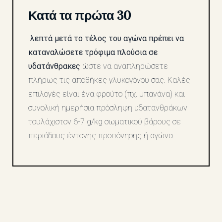
Κατά τα πρώτα 30
λεπτά μετά το τέλος του αγώνα πρέπει να
καταναλώσετε τρόφιμα πλούσια σε
υδατάνθρακες
ώστε να αναπληρώσετε
πλήρως τις αποθήκες γλυκογόνου σας. Καλές
επιλογές είναι ένα φρούτο (πχ. μπανάνα) και
συνολική ημερήσια πρόσληψη υδατανθράκων
τουλάχιστον 6-7 g/kg σωματικού βάρους σε
περιόδους έντονης προπόνησης ή αγώνα.