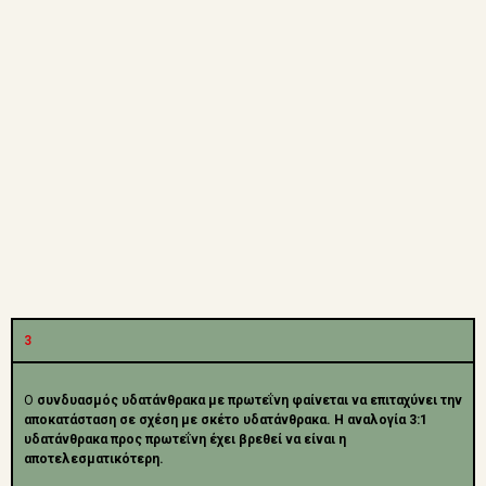
3
Ο
συνδυασμός υδατάνθρακα με πρωτεΐνη φαίνεται να επιταχύνει την
αποκατάσταση σε σχέση με σκέτο υδατάνθρακα. Η αναλογία 3:1
υδατάνθρακα προς πρωτεΐνη έχει βρεθεί να είναι η
αποτελεσματικότερη.