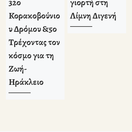
32ο
γιορτή στη
Κορακοβούνιο
Λίμνη Διγενή
υ Δρόμου &5ο
Τρέχοντας τον
κόσμο για τη
Ζωή-
Ηράκλειο