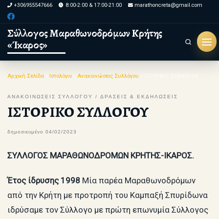
+306955547666
8:00-2:00 & 17:00-21:00
marathoncreta@gmail.com
Skip to content
Σύλλογος Μαραθωνοδρόμων Κρήτης
«Ίκαρος»
Search
Μεν
Αρχική Σελίδα
»
Ιστολόγιο
»
Ανακοινώσεις Συλλόγου
»
ΙΣΤΟΡΙΚΟ ΣΥΛΛΟΓΟΥ
ΑΝΑΚΟΙΝΩΣΕΙΣ ΣΥΛΛΟΓΟΥ
ΔΡΑΣΕΙΣ & ΕΚΔΗΛΩΣΕΙΣ
ΙΣΤΟΡΙΚΟ ΣΥΛΛΟΓΟΥ
δημοσιευμένο
04/02/2023
ΣΥΛΛΟΓΟΣ ΜΑΡΑΘΩΝΟΔΡΟΜΩΝ ΚΡΗΤΗΣ-ΙΚΑΡΟΣ.
Έτος ίδρυσης 1998
Μία παρέα Μαραθωνοδρόμων
από την Κρήτη με προτροπή του Καμπαξή Σπυρίδωνα
ιδρύσαμε τον Σύλλογο με πρώτη επωνυμία Σύλλογος