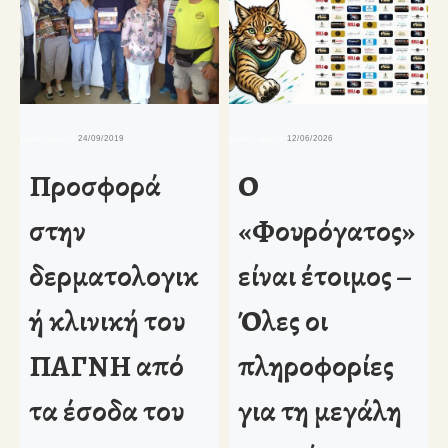
δημοσιευμένο
24/09/2019
δημοσιευμένο
12/06/2026
δη
Προσφορά
Ο
στην
«Φουρόγατος»
δερματολογικ
είναι έτοιμος –
ή κλινική του
Όλες οι
ΠΑΓΝΗ από
πληροφορίες
τα έσοδα του
για τη μεγάλη