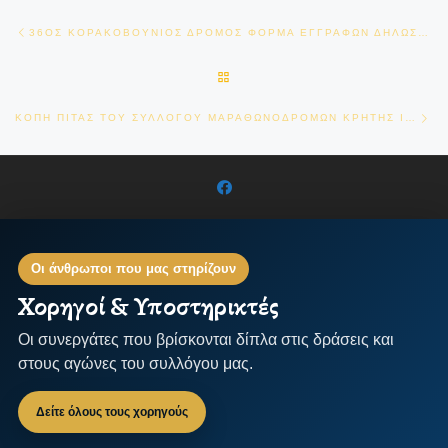
Πλοήγηση δημοσιεύσεων
Previous post
36ΟΣ ΚΟΡΑΚΟΒΟΥΝΙΟΣ ΔΡΟΜΟΣ ΦΟΡΜΑ ΕΓΓΡΑΦΩΝ ΔΗΛΩΣΕΤΕ ΕΓΚΑΙΡΑ ΤΗΝ ΕΓΓΡΑΦΗ ΣΑΣ
BACK TO POST LIST
Ne
ΚΟΠΗ ΠΙΤΑΣ ΤΟΥ ΣΥΛΛΟΓΟΥ ΜΑΡΑΘΩΝΟΔΡΟΜΩΝ ΚΡΗΤΗΣ ΙΚΑΡΟΣ
Οι άνθρωποι που μας στηρίζουν
Χορηγοί & Υποστηρικτές
Οι συνεργάτες που βρίσκονται δίπλα στις δράσεις και
στους αγώνες του συλλόγου μας.
Δείτε όλους τους χορηγούς