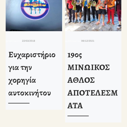
δημοσιευμένο
22/03/2018
δημοσιευμένο
06/12/2021
δη
Ευχαριστήριο
19ος
για την
ΜΙΝΩΙΚΟΣ
χορηγία
ΑΘΛΟΣ
αυτοκινήτου
ΑΠΟΤΕΛΕΣΜ
ΑΤΑ