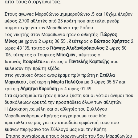
από τους διοργανωτές.
Στους αγώνες Μαραθώνιο ,ημιμαραθώνιο ,5 και 10χλμ. έλαβαν
μέρος 2.700 αθλητές από 25 κράτη που αποτελεί ρεκόρ
συμμετοχής για τον Μαραθώνιο της Ρόδου.
1ος νικητής στον Μαραθώνιο ήταν ο αθλητής
Γιώργος
Μίνος
με χρόνο 2 ώρες 36΄55 , δεύτερος ο
Βώτσος Χρήστος
2
ωρες 43 ΄35, τρίτος ο
Γιάννης Αλεξανδρόπουλος
2 ωρες 50
΄06, τέταρτος ο Τουρκος
Μποζμάν
, πέμπτος ο
Ισπανός
Ιτουριέτα
και έκτος ο
Παντελής Καμπαξής
που
έκλεισαν την πρώτη εξάδα.
στις γυναίκες όπως αναφέραμε πρίν πρώτη η
Στέλλα
Μαρκάκου
, δεύτερη η
Μαρία Πολύζου
με 3 ώρες 35 57 και
τρίτη η
Δήμητρα Καρούση
με 4 ώρες 01΄49.
Στα αξιοσημείωτα ήταν η πολύ ζέστη και οι νότιοι άνεμοι που
δυσκόλεωαν αρκετά την προσπάθεια όλων των αθλητών.
Η Διοίκηση ,τα μέλη και οι αθλητές του Συλλόγου
Μαραθωνοδρόμων Κρήτης συγχαίρουμε τους δύο
πρωταθλητές μας για την σπουδαία εμφάνισή τους που
έκαναν περήφανο τον Σύλλογό μας και την Κρήτη.
Επίσης συγχαίρουμε τους διοργανωτές του 5ου Μαραθωνίου