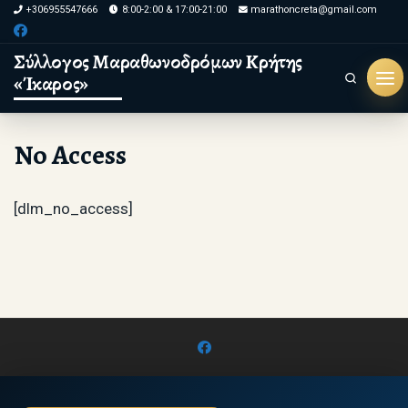
+306955547666
8:00-2:00 & 17:00-21:00
marathoncreta@gmail.com
Skip to content
Σύλλογος Μαραθωνοδρόμων Κρήτης
«Ίκαρος»
Search
Μεν
No Access
[dlm_no_access]