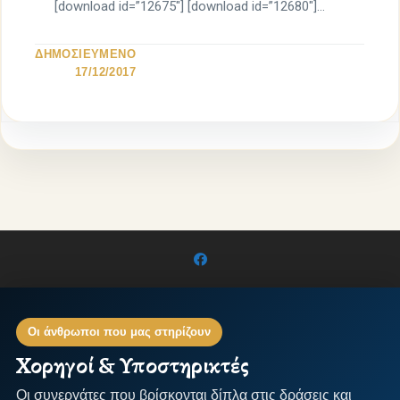
[download id=”12675″] [download id=”12680″]
[download id=”12684″] [download […]
ΔΗΜΟΣΙΕΥΜΕΝΟ
17/12/2017
Οι άνθρωποι που μας στηρίζουν
Χορηγοί & Υποστηρικτές
Οι συνεργάτες που βρίσκονται δίπλα στις δράσεις και