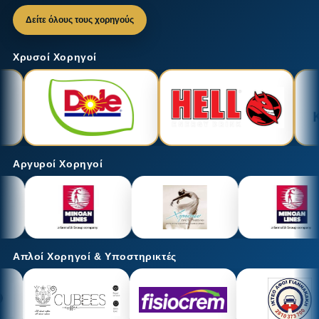
Δείτε όλους τους χορηγούς
Χρυσοί Χορηγοί
Αργυροί Χορηγοί
Απλοί Χορηγοί & Υποστηρικτές