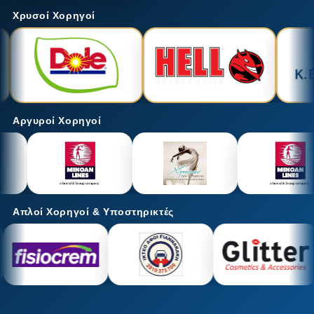
Χρυσοί Χορηγοί
Αργυροί Χορηγοί
Απλοί Χορηγοί & Υποστηρικτές