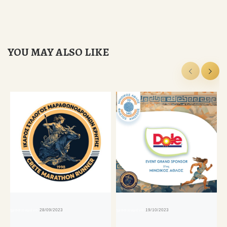
YOU MAY ALSO LIKE
δημοσιευμένο
28/09/2023
δημοσιευμένο
19/10/2023
δη