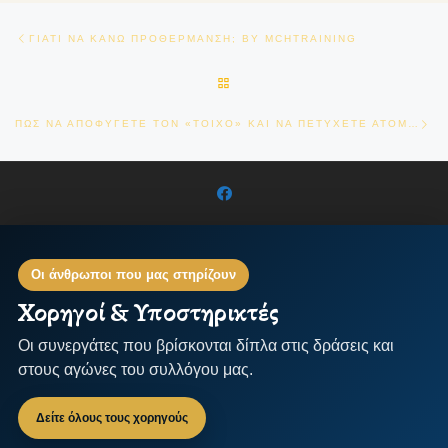
Πλοήγηση δημοσιεύσεων
Previous post
ΓΙΑΤΙ ΝΑ ΚΑΝΩ ΠΡΟΘΕΡΜΑΝΣΗ; BY MCHTRAINING
BACK TO POST LIST
Ne
ΠΩΣ ΝΑ ΑΠΟΦΥΓΕΤΕ ΤΟΝ «ΤΟΙΧΟ» ΚΑΙ ΝΑ ΠΕΤΥΧΕΤΕ ΑΤΟΜΙΚΟ ΡΕΚΟΡ ΣΤΟ ΜΑΡΑΘΩΝΙΟ
Οι άνθρωποι που μας στηρίζουν
Χορηγοί & Υποστηρικτές
Οι συνεργάτες που βρίσκονται δίπλα στις δράσεις και
στους αγώνες του συλλόγου μας.
Δείτε όλους τους χορηγούς