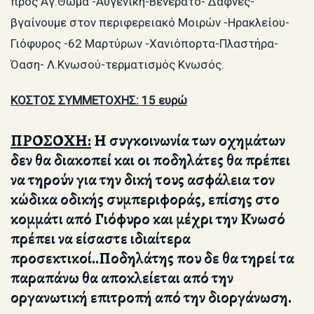
προς Αγ.Θωμά -Αυγενική-Βενεράτο- Δαφνές-
βγαίνουμε στον περιφερειακό Μοιρών -Ηρακλείου-
Γιόφυρος -62 Μαρτύρων -Χανιόπορτα-Πλαστήρα-
Όαση- Λ.Κνωσού-τερματισμός Κνωσός.
ΚΟΣΤΟΣ ΣΥΜΜΕΤΟΧΗΣ: 15 ευρώ
ΠΡΟΣΟΧΗ:
Η συγκοινωνία των οχημάτων
δεν θα διακοπεί και οι ποδηλάτες θα πρέπει
να τηρούν για την δική τους ασφάλεια τον
κώδικα οδικής συμπεριφοράς, επίσης στο
κομμάτι από Γιόφυρο και μέχρι την Κνωσό
πρέπει να είσαστε ιδιαίτερα
προσεκτικοί..Ποδηλάτης που δε θα τηρεί τα
παραπάνω θα αποκλείεται από την
οργανωτική επιτροπή από την διοργάνωση.