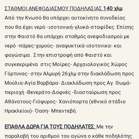
ΣΤΑΘΜΟΙ ΑΝΕΦΟΔΙΑΣΜΟΥ ΠΟΔΗΛΑΣΙΑΣ
140 χλμ
.
Από την Κνωσό θα υπάρχει αυτοκίνητο συνοδείας
που θα έχει νερό -ισοτονική-γλυκά-σταφίδες. Επίσης
στην Φαιστό θα υπάρχει σταθμός ανεφοδιασμού με
νερό -πάρες-χυμούς- αναψυκτικά-ισοτονικα- και
φαγώσιμα . Στην επιστροφή από Φαιστό και
συγκεκριμένα στις Μοίρες- Αρχαιολογικός Χώρος
Γόρτυνας- στην Αλμυρή 26χλμ στην διακλάδωση προς
Μούλια-Αγία Βαρβάρα- Διακλάδωση προς Αγ. Θωμά-
περιοχή -Βενεράτο-Δαφνές -διασταύρωση προς
Αθάνατους-Γιόφυρος- Χανιόπορτα (εθνικό στάδιο
Ηρακλείου)- Όαση- Μπεντεβή.
ΕΠΑΘΛΑ ΔΩΡΑ ΓΙΑ ΤΟΥΣ ΠΟΔΗΛΑΤΕΣ:
Με την
παραλαβή του αριθμού του αγώνα ο κάθε ποδηλάτης