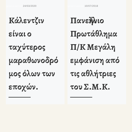
δημοσιευμένο
24/03/2020
δημοσιευμένο
10/07/2018
δη
Κάλεντζιν
Πανελλήνιο
είναι ο
Πρωτάθλημα
ταχύτερος
Π/Κ Μεγάλη
μαραθωνοδρό
εμφάνιση από
μος όλων των
τις αθλήτριες
εποχών.
του Σ.Μ.Κ.