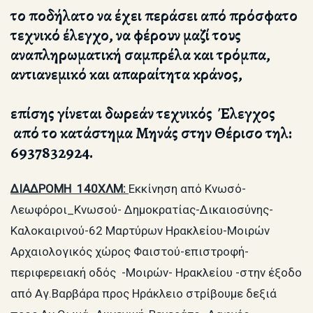
το ποδήλατο να έχει περάσει από πρόσφατο
τεχνικό έλεγχο, να φέρουν μαζί τους
αναπληρωματική σαμπρέλα και τρόμπα,
αντιανεμικό και απαραίτητα κράνος,
επίσης γίνεται δωρεάν τεχνικός Έλεγχος
από το κατάστημα Μηνάς στην Θέρισο τηλ:
6937832924.
ΔΙΑΔΡΟΜΗ 140ΧΛΜ:
Εκκίνηση από Κνωσό-
Λεωφόροι_Κνωσού- Δημοκρατίας-Δικαιοσύνης-
Καλοκαιρινού-62 Μαρτύρων Ηρακλείου-Μοιρών
Αρχαιολογικός χώρος Φαιστού-επιστροφή-
περιφερειακή οδός -Μοιρών- Ηρακλείου -στην έξοδο
από Αγ.Βαρβάρα προς Ηράκλειο στρίβουμε δεξιά