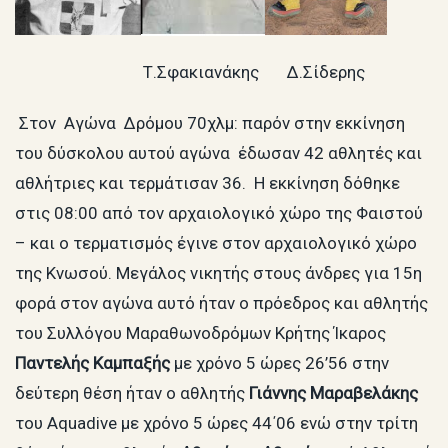
Τ.Σφακιανάκης Δ.Σίδερης
Στον Αγώνα Δρόμου 70χλμ: παρόν στην εκκίνηση
του δύσκολου αυτού αγώνα έδωσαν 42 αθλητές και
αθλήτριες και τερμάτισαν 36. Η εκκίνηση δόθηκε
στις 08:00 από τον αρχαιολογικό χώρο της Φαιστού
– και ο τερματισμός έγινε στον αρχαιολογικό χώρο
της Κνωσού. Μεγάλος νικητής στους άνδρες για 15η
φορά στον αγώνα αυτό ήταν ο πρόεδρος και αθλητής
του Συλλόγου Μαραθωνοδρόμων Κρήτης Ίκαρος
Παντελής Καμπαξής
με χρόνο 5 ώρες 26’56 στην
δεύτερη θέση ήταν ο αθλητής
Γιάννης Μαραβελάκης
του Aquadive με χρόνο 5 ώρες 44΄06 ενώ στην τρίτη