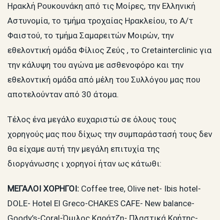
Ηρακλή Ρουκουνάκη από τις Μοίρες, την Ελληνική
Αστυνομία, το τμήμα τροχαίας Ηρακλείου, το Α/τ
Φαιστού, το τμήμα Σαμαρειτών Μοιρών, την
εθελοντική ομάδα Φίλιος Ζεύς , το Cretainterclinic για
την κάλυψη του αγώνα με ασθενοφόρο και την
εθελοντική ομάδα από μέλη του Συλλόγου μας που
αποτελούνταν από 30 άτομα.
Τέλος ένα μεγάλο ευχαριστώ σε όλους τους
χορηγούς μας που δίχως την συμπαράστασή τους δεν
θα είχαμε αυτή την μεγάλη επιτυχία της
διοργάνωσης ι χορηγοί ήταν ως κάτωθι:
ΜΕΓΑΛΟΙ ΧΟΡΗΓΟΙ:
Coffee tree, Olive net- Ibis hotel-
DOLE- Hotel El Greco-CHAKES CAFE- New balance-
Goody’s-Coral-Όμιλος Καράτζη- Πλαστικά Κρήτης-