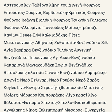
Αστερουσίων-Ταβέρνα λίμνη του Διγενή-Φούρνος
Επιούσιος-Φούρνος Βαμβουκάκη-Κρητικός Φούρνος-
Φούρνος Ιωάννη Βιολάκη-Φούρνος Τσικνάκη-Γαλιανός
Φούρνος-Αλουμίνια Γιαννούλος Μοίρες-Τράπεζα
Χανίων-Oseee-Σ/Μ Χαλκιαδάκης-Πίτες
Μακατουνάκης- Αθηναική Ζυθοποιία-Βενζινάδικο Silk
Αγία Βαρβάρα-Βενζινάδικο Τυλάκης Αυγενική-
Βενζινάδικο Πηρουνάκης Αγ. Δέκα-Βενζινάδικο
Καπαριανά Μανιακουδάκη Σοφία-Βενζινάδικο
Βιτσαξάκης πλατεία Σινάνη- Βενζινάδικο Λαμπράκης
Δαφνές-Νερό Σελινάρι-Νερό Ρούβας-Νερό Ζαρός-
Koyles Live-Κέντρο Στροφή-Ιχθυοπωλείο Μπατίνης
Μοίρες-Μάρμαρα Καμπουράκης-Λίγο κρασί λίγο
θάλασσα-Φυτώρια Στέλιος-Στέλλα-Φυσικοθεραπεία
Αγγελάκης Νίκος-Ξυλεμπορική Μεσαρας- Συνεργεία