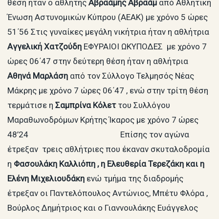
θέση ήταν ο αθλητής
Αβραάμης Αβραάμ
από Αθλητική
Ένωση Αστυνομικών Κύπρου (ΑΕΑΚ) με χρόνο 5 ώρες
51΄56 Στις γυναίκες μεγάλη νικήτρια ήταν η αθλήτρια
Αγγελική Χατζούδη
ΕΦΥΡΑΙΟΙ ΩΚΥΠΟΔΕΣ με χρόνο 7
ώρες 06΄47 στην δεύτερη θέση ήταν η αθλήτρια
Αθηνά Μαρλάση
από τον Σύλλογο Τελμησός Νέας
Μάκρης με χρόνο 7 ώρες 06΄47 , ενώ στην τρίτη θέση
τερμάτισε η
Σαμπρίνα Κόλετ
του Συλλόγου
Μαραθωνοδρόμων Κρήτης Ίκαρος με χρόνο 7 ώρες
48’24 Επίσης τον αγώνα
έτρεξαν τρεις αθλήτριες που έκαναν σκυταλοδρομία
η
Φασουλάκη Καλλιόπη , η Ελευθερία Τερεζάκη και η
Ελένη Μιχελιουδάκη
ενώ τμήμα της διαδρομής
έτρεξαν οι Παντελόπουλος Αντώνιος, Μπέτυ Φλόρα ,
Βούρλος Δημήτριος και ο Γιαννουλάκης Ευάγγελος