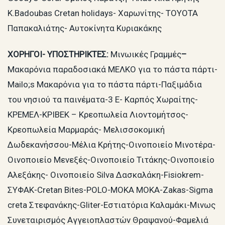
K.Badoubas Cretan holidays- Χαρωνίτης- TOYOTA
Παπακαλιάτης- Αυτοκίνητα Κυριακάκης
ΧΟΡΗΓΟΙ- ΥΠΟΣΤΗΡΙΚΤΕΣ:
Μινωικές Γραμμές
–
Μακαρόνια παραδοσιακά ΜΕΛΚΟ για το πάστα πάρτι-
Mailo;s Μακαρόνια για το πάστα πάρτι-Παξιμάδια
του νησιού τα παινέματα-3 Ε- Καρπός Χωραίτης-
ΚΡΕΜΕΛ-ΚΡΙΒΕΚ – Κρεοπωλεία Λιοντομήτσος-
Κρεοπωλεία Μαρμαράς- Μελισσοκομική
Δωδεκανήσσου-Μέλια Κρήτης-Οινοποιείο Μινοτέρα-
Οινοποιείο Μενεξές-Οινοποιείο Τιτάκης-Οινοποιείο
Αλεξάκης- Οινοποιείο Silva Δασκαλάκη-Fisiokrem-
ΣΥΦΑΚ-Cretan Bites-POLO-MOKA MOKA-Zakas-Sigma
creta Στεφανάκης-Gliter-Εστιατόρια Καλαμάκι-Μινως
Συνεταιρισμός Αγγειοπλαστών Θραψανού-Φαμελιά