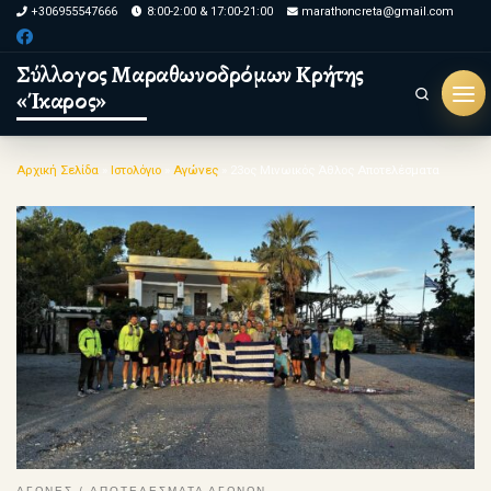
+306955547666
8:00-2:00 & 17:00-21:00
marathoncreta@gmail.com
Skip to content
Σύλλογος Μαραθωνοδρόμων Κρήτης
«Ίκαρος»
Search
Μεν
Αρχική Σελίδα
»
Ιστολόγιο
»
Αγώνες
»
23ος Μινωικός Άθλος Αποτελέσματα
ΑΓΩΝΕΣ
ΑΠΟΤΕΛΕΣΜΑΤΑ ΑΓΩΝΩΝ