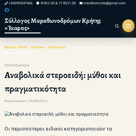
+306955547666
8:00-2:00 & 17:00-21:00
marathoncreta@gmail.com
Skip to content
Σύλλογος Μαραθωνοδρόμων Κρήτης
«Ίκαρος»
Search
Μεν
Αρχική Σελίδα
»
Ιστολόγιο
»
Προπόνηση
»
Αναβολικά στεροειδή: μύθοι και
πραγματικότητα
ΠΡΟΠΟΝΗΣΗ
Αναβολικά στεροειδή: μύθοι και
πραγματικότητα
δημοσιευμένο
20/09/2012
Οι περισσότεροι ειδικοί κατηγοριοποιούν τα