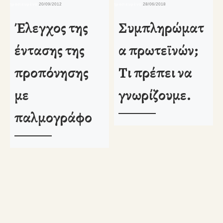
δημοσιευμένο
20/09/2012
δημοσιευμένο
28/06/2018
δη
Έλεγχος της
Συμπληρώματ
έντασης της
α πρωτεϊνών;
προπόνησης
Τι πρέπει να
με
γνωρίζουμε.
παλμογράφο