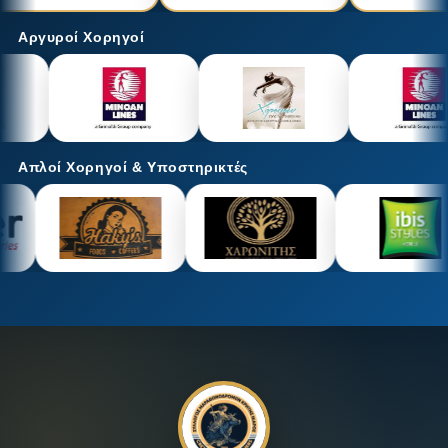
Αργυροί Χορηγοί
Απλοί Χορηγοί & Υποστηρικτές