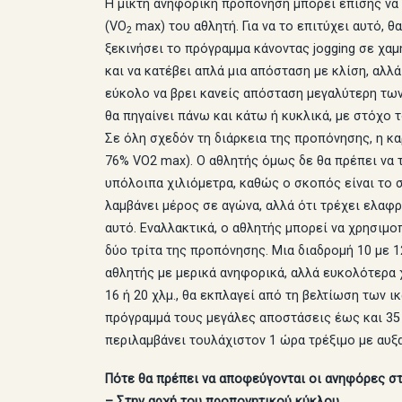
Η μικτή ανηφορική προπόνηση μπορεί επίσης να 
(VO
max) του αθλητή. Για να το επιτύχει αυτό, θ
2
ξεκινήσει το πρόγραμμα κάνοντας jogging σε χαμ
και να κατέβει απλά μια απόσταση με κλίση, αλλά
εύκολο να βρει κανείς απόσταση μεγαλύτερη των
θα πηγαίνει πάνω και κάτω ή κυκλικά, με στόχο 
Σε όλη σχεδόν τη διάρκεια της προπόνησης, η κα
76% VO2 max). Ο αθλητής όμως δε θα πρέπει να 
υπόλοιπα χιλιόμετρα, καθώς ο σκοπός είναι το συ
λαμβάνει μέρος σε αγώνα, αλλά ότι τρέχει ελαφ
αυτό. Εναλλακτικά, ο αθλητής μπορεί να χρησιμο
δύο τρίτα της προπόνησης. Μια διαδρομή 10 με 1
αθλητής με μερικά ανηφορικά, αλλά ευκολότερα 
16 ή 20 χλμ., θα εκπλαγεί από τη βελτίωση των 
πρόγραμμά τους μεγάλες αποστάσεις έως και 35 
περιλαμβάνει τουλάχιστον 1 ώρα τρέξιμο με αυξ
Πότε θα πρέπει να αποφεύγονται οι ανηφόρες σ
– Στην αρχή του προπονητικού κύκλου