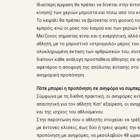
Ιδιαίτερη έμφαση θα πρέπει να δίνεται στην έν
κίνηση) των χεριών μπροστά και πίσω από τον κο
Το κεφάλι θα πρέπει να βρίσκεται στη φυσική το
εμπρός, ενώ οι μύες του λαιμού και των χεριών 
Μείζονος σημασίας είναι και η ενεργητική, αλλά
αθλητή, με το μπροστινό «στρογγυλό» μέρος του 
ολοκληρωμένη έκταση των αρθρώσεών του, συντε
διέπουν κάθε ανάλογη προσπάθεια άθλησης σε αν
αφετέρου η αποφυγή της απόλυτης έντασης στο τ
ανηφορική προπόνηση.
Πότε μπορεί η προπόνηση σε ανηφόρα να συμπερ
Σύμφωνα με τη διεθνή πρακτική, οι ανηφόρες εν
απαιτητική για τον αθλητή. Κατ’ εξαίρεση, οι α
και της ισχύος του αθλούμενου.
Στην περίπτωση που ο αθλητής στοχεύει να τρέξ
με έντονες κλίσεις, έως δύο ή τρεις φορές την 
προπόνηση με ανηφόρες, να μεσολαβούν 48 ώρες