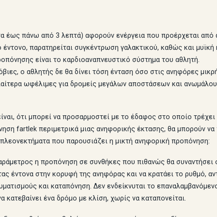
α έως πάνω από 3 λεπτά) αφορούν ενέργεια που προέρχεται από αε
ο έντονο, παρατηρείται συγκέντρωση γαλακτικού, καθώς και μυϊκή
ροπόνησης είναι το καρδιοαναπνευστικό σύστημα του αθλητή.
βιες, ο αθλητής δε θα δίνει τόση ένταση όσο στις ανηφόρες μικρ
διαίτερα ωφέλιμες για δρομείς μεγάλων αποστάσεων και ανωμάλου
ναι, ότι μπορεί να προσαρμοστεί με το έδαφος στο οποίο τρέχει 
όνηση fartlek περιμετρικά μιας ανηφορικής έκτασης, θα μπορούν 
ά πλεονεκτήματα που παρουσιάζει η μικτή ανηφορική προπόνηση:
αράμετρος η προπόνηση σε συνθήκες που πιθανώς θα συναντήσει ο
ς έντονα στην κορυφή της ανηφόρας και να κρατάει το ρυθμό, αντ
ματισμούς και καταπόνηση. Δεν ενδείκνυται το επαναλαμβανόμενο
α κατεβαίνει ένα δρόμο με κλίση, χωρίς να καταπονείται.