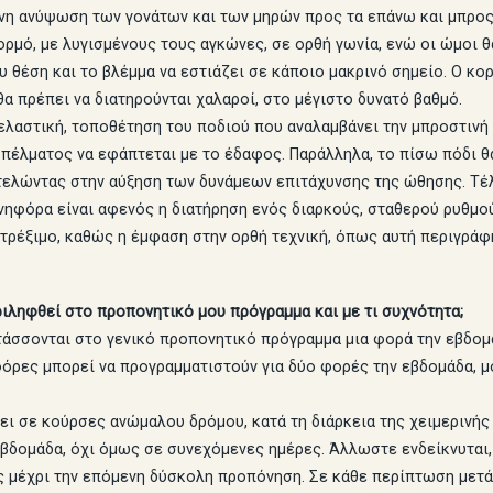
τονη ανύψωση των γονάτων και των μηρών προς τα επάνω και μπρος
ρμό, με λυγισμένους τους αγκώνες, σε ορθή γωνία, ενώ οι ώμοι θ
υ θέση και το βλέμμα να εστιάζει σε κάποιο μακρινό σημείο. Ο κο
θα πρέπει να διατηρούνται χαλαροί, στο μέγιστο δυνατό βαθμό.
 ελαστική, τοποθέτηση του ποδιού που αναλαμβάνει την μπροστινή
πέλματος να εφάπτεται με το έδαφος. Παράλληλα, το πίσω πόδι θα
λώντας στην αύξηση των δυνάμεων επιτάχυνσης της ώθησης. Τέλος
ηφόρα είναι αφενός η διατήρηση ενός διαρκούς, σταθερού ρυθμού
ρέξιμο, καθώς η έμφαση στην ορθή τεχνική, όπως αυτή περιγράφη
ιληφθεί στο προπονητικό μου πρόγραμμα και με τι συχνότητα;
τάσσονται στο γενικό προπονητικό πρόγραμμα μια φορά την εβδομά
νηφόρες μπορεί να προγραμματιστούν για δύο φορές την εβδομάδα,
ει σε κούρσες ανώμαλου δρόμου, κατά τη διάρκεια της χειμερινής
εβδομάδα, όχι όμως σε συνεχόμενες ημέρες. Άλλωστε ενδείκνυται,
 μέχρι την επόμενη δύσκολη προπόνηση. Σε κάθε περίπτωση μετά