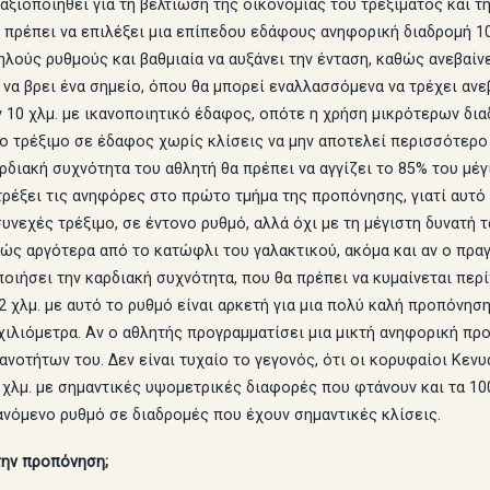
αξιοποιηθεί για τη βελτίωση της οικονομίας του τρεξίματος και 
α πρέπει να επιλέξει μια επίπεδου εδάφους ανηφορική διαδρομή 10 μ
ηλούς ρυθμούς και βαθμιαία να αυξάνει την ένταση, καθώς ανεβαίνε
 να βρει ένα σημείο, όπου θα μπορεί εναλλασσόμενα να τρέχει ανεβ
 10 χλμ. με ικανοποιητικό έδαφος, οπότε η χρήση μικρότερων δια
το τρέξιμο σε έδαφος χωρίς κλίσεις να μην αποτελεί περισσότερο 
ρδιακή συχνότητα του αθλητή θα πρέπει να αγγίζει το 85% του μέ
τρέξει τις ανηφόρες στο πρώτο τμήμα της προπόνησης, γιατί αυτό
νεχές τρέξιμο, σε έντονο ρυθμό, αλλά όχι με τη μέγιστη δυνατή τ
ρώς αργότερα από το κατώφλι του γαλακτικού, ακόμα και αν ο πρα
ποιήσει την καρδιακή συχνότητα, που θα πρέπει να κυμαίνεται περ
2 χλμ. με αυτό το ρυθμό είναι αρκετή για μια πολύ καλή προπόνηση
χιλιόμετρα. Αν ο αθλητής προγραμματίσει μια μικτή ανηφορική π
ικανοτήτων του. Δεν είναι τυχαίο το γεγονός, ότι οι κορυφαίοι Κ
χλμ. με σημαντικές υψομετρικές διαφορές που φτάνουν και τα 100
ανόμενο ρυθμό σε διαδρομές που έχουν σημαντικές κλίσεις.
την προπόνηση;