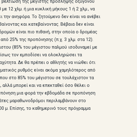
τη βελτίωση της μέγιστης πρόσληψης οξυγόνου
ε 12 χλμ. ή μια κυκλική μήκους 1 ή 2 χλμ., να
ι την ανηφόρα. Το ζητούμενο δεν είναι να ανέβει
αίνοντας και κατεβαίνοντας. Βέβαια δεν είναι
δρομών είναι πιο πιθανή, στην οποία ο δρομέας
από 25% της προπόνησης (π.χ. 3 χλμ. στα 12).
γιστου (85% του μέγιστου παλμού ισοδυναμεί με
 ίσως τον εμποδίσει να ολοκληρώσει τα
αχύτητα. Δε θα πρέπει ο αθλητής να νιώθει ότι
γματικός ρυθμός είναι ακόμα χαμηλότερος από
ίπου στο 85% του μέγιστου σε τουλάχιστον τα
, αλλά μπορεί και να επεκταθεί όσο θέλει ο
ροπόνηση μια φορά την εβδομάδα σε προπόνηση
ενυάτες μαραθωνοδρόμοι περιλαμβάνουν στο
0 μ. Επίσης, το καθημερινό τους πρόγραμμα