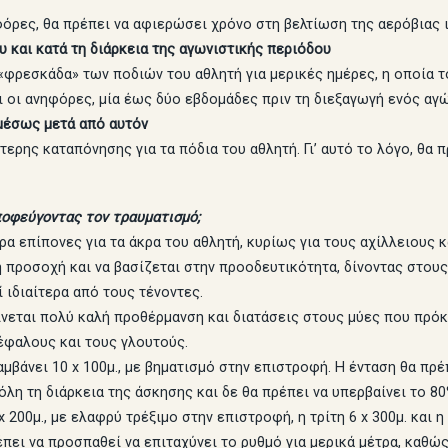
φόρες, θα πρέπει να αφιερώσει χρόνο στη βελτίωση της αερόβιας 
 και κατά τη διάρκεια της αγωνιστικής περιόδου
φρεσκάδα» των ποδιών του αθλητή για μερικές ημέρες, η οποία το
ι οι ανηφόρες, μία έως δύο εβδομάδες πριν τη διεξαγωγή ενός αγώ
αμέσως μετά από αυτόν
τερης καταπόνησης για τα πόδια του αθλητή. Γι’ αυτό το λόγο, θα 
οφεύγοντας τον τραυματισμό;
α επίπονες για τα άκρα του αθλητή, κυρίως για τους αχίλλειους 
η προσοχή και να βασίζεται στην προοδευτικότητα, δίνοντας στου
 ιδιαίτερα από τους τένοντες.
γίνεται πολύ καλή προθέρμανση και διατάσεις στους μύες που πρό
κέφαλους και τους γλουτούς.
μβάνει 10 x 100μ., με βηματισμό στην επιστροφή. Η ένταση θα πρέ
όλη τη διάρκεια της άσκησης και δε θα πρέπει να υπερβαίνει το 8
200μ., με ελαφρύ τρέξιμο στην επιστροφή, η τρίτη 6 x 300μ. και 
πει να προσπαθεί να επιταχύνει το ρυθμό για μερικά μέτρα, καθώς