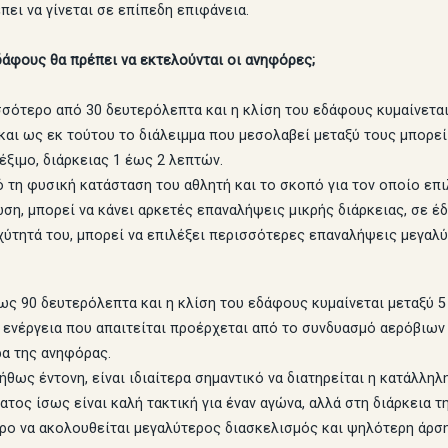
ει να γίνεται σε επίπεδη επιφάνεια.
εδάφους θα πρέπει να εκτελούνται οι ανηφόρες;
σότερο από 30 δευτερόλεπτα και η κλίση του εδάφους κυμαίνεται 
και ως εκ τούτου το διάλειμμα που μεσολαβεί μεταξύ τους μπορεί
ξιμο, διάρκειας 1 έως 2 λεπτών.
 τη φυσική κατάσταση του αθλητή και το σκοπό για τον οποίο επ
ωση, μπορεί να κάνει αρκετές επαναλήψεις μικρής διάρκειας, σε έ
χύτητά του, μπορεί να επιλέξει περισσότερες επαναλήψεις μεγαλύ
ως 90 δευτερόλεπτα και η κλίση του εδάφους κυμαίνεται μεταξύ 5
 ενέργεια που απαιτείται προέρχεται από το συνδυασμό αερόβιων 
ρα της ανηφόρας.
θως έντονη, είναι ιδιαίτερα σημαντικό να διατηρείται η κατάλληλη
τος ίσως είναι καλή τακτική για έναν αγώνα, αλλά στη διάρκεια 
ερο να ακολουθείται μεγαλύτερος διασκελισμός και ψηλότερη άρση