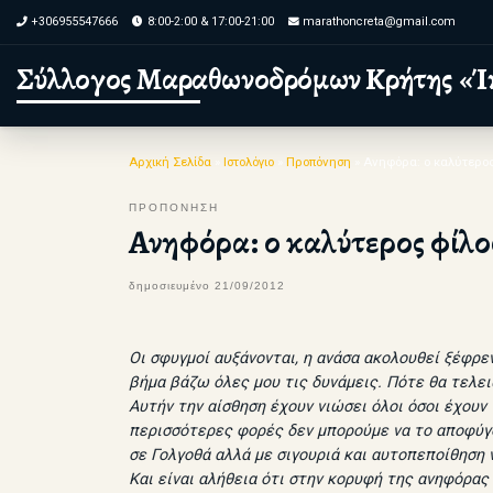
+306955547666
8:00-2:00 & 17:00-21:00
marathoncreta@gmail.com
Skip to content
Σύλλογος Μαραθωνοδρόμων Κρήτης «Ί
Αρχική Σελίδα
»
Ιστολόγιο
»
Προπόνηση
»
Ανηφόρα: ο καλύτερος
ΠΡΟΠΟΝΗΣΗ
Ανηφόρα: ο καλύτερος φίλο
δημοσιευμένο
21/09/2012
Οι σφυγμοί αυξάνονται, η ανάσα ακολουθεί ξέφρε
βήμα βάζω όλες μου τις δυνάμεις. Πότε θα τελει
Αυτήν την αίσθηση έχουν νιώσει όλοι όσοι έχου
περισσότερες φορές δεν μπορούμε να το αποφύγο
σε Γολγοθά αλλά με σιγουριά και αυτοπεποίθηση
Και είναι αλήθεια ότι στην κορυφή της ανηφόρας