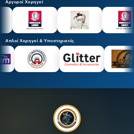
Αργυροί Χορηγοί
Απλοί Χορηγοί & Υποστηρικτές