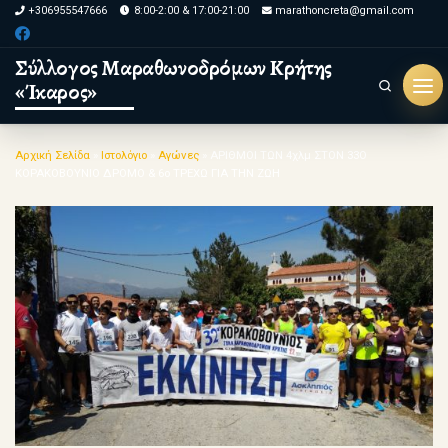
+306955547666
8:00-2:00 & 17:00-21:00
marathoncreta@gmail.com
Skip to content
Σύλλογος Μαραθωνοδρόμων Κρήτης
«Ίκαρος»
Search
Μεν
Αρχική Σελίδα
»
Ιστολόγιο
»
Αγώνες
»
ΑΡΙΘΜΟΙ ΤΩΝ 4χλμ ΣΤΟΝ 33Ο
ΚΟΡΑΚΟΒΟΥΝΙΟ ΔΡΟΜΟ & 6ο ΤΡΕΧΩ ΓΙΑ ΤΗΝ ΖΩΗ