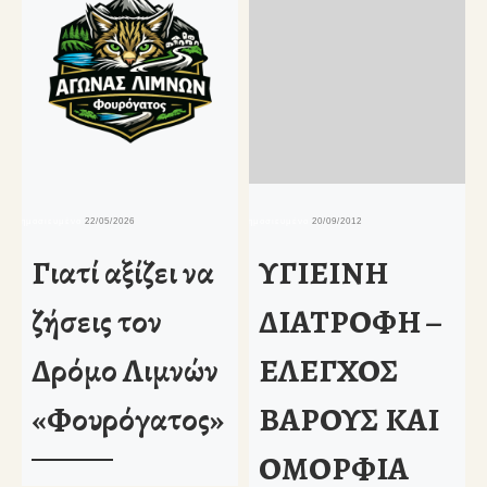
δημοσιευμένο
22/05/2026
δημοσιευμένο
20/09/2012
δη
Γιατί αξίζει να
ΥΓΙΕΙΝΗ
ζήσεις τον
ΔΙΑΤΡΟΦΗ –
Δρόμο Λιμνών
ΕΛΕΓΧΟΣ
«Φουρόγατος»
ΒΑΡΟΥΣ ΚΑΙ
ΟΜΟΡΦΙΑ