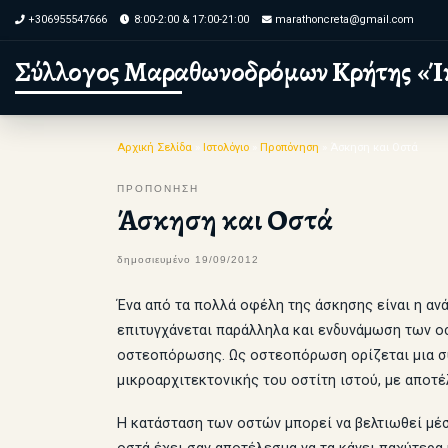
+306955547666
8:00-2:00 & 17:00-21:00
marathoncreta@gmail.com
Skip to content
Σύλλογος Μαραθωνοδρόμων Κρήτης «Ί
Αρχική Σελίδα
»
Ιστολόγιο
»
Προπόνηση
»
Άσκηση και Οστά
ΠΡΟΠΟΝΗΣΗ
Άσκηση και Οστά
δημοσιευμένο
19/09/2012
Ένα από τα πολλά οφέλη της άσκησης είναι η αν
επιτυγχάνεται παράλληλα και ενδυνάμωση των οστ
οστεοπόρωσης. Ως οστεοπόρωση ορίζεται μια συ
μικροαρχιτεκτονικής του οστίτη ιστού, με αποτ
Η κατάσταση των οστών μπορεί να βελτιωθεί μέσ