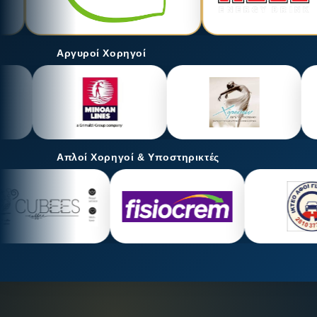
Αργυροί Χορηγοί
Απλοί Χορηγοί & Υποστηρικτές