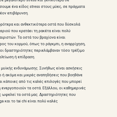
σε μεγαλύτερο stress και γενικότερα σε
ουμε ένα είδος stress στους μύες, σε πράγματα
έον επιβάρυνση.
χυρότερα και ανθεκτικότερα οστά που δύσκολά
εριού που κρατάει τη ρακέτα είναι πολύ
ιριστών. Τα οστά του βραχίονα είναι
ος του κορμού, όπως το ράγκμπι, η αναρρίχηση,
 οι δραστηριότητες περιελάμβαναν τόσο τρέξιμο
ελτίωση ή επίδραση.
ι μυϊκής ενδυνάμωσης. Συνήθως είναι ασκήσεις
ο ή ακόμα και μικρές αναπηδήσεις που βοηθάνε
ναι κάποιες από τις καλές επιλογές που μπορεί
 ενεργοποιούν τα οστά. Εξάλλου, οι καθημερινές
ς ωφελεί τα οστά μας. Δραστηριότητες που
 και το tai chi είναι πολύ καλές