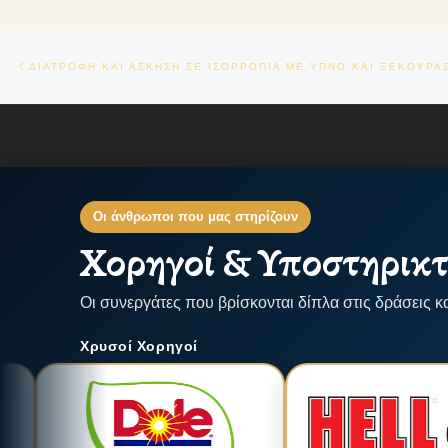
Πλοήγηση δημοσιεύσεων
Previous post
ΔΙΑΤΡΟΦΗ ΚΑΙ ΑΣΚΗΣΗ ΣΕ ΙΣΟΡΡΟΠΙΑ ΜΕ ΥΠΝΟ ΚΑΙ ΞΕΚΟΥΡΑ
Οι άνθρωποι που μας στηρίζουν
Χορηγοί & Υποστηρικτ
Οι συνεργάτες που βρίσκονται δίπλα στις δράσεις κ
Χρυσοί Χορηγοί