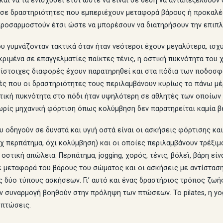
και να τα ενισχύσει έτσι ώστε να είναι σε θέση να ανταπεξέλθουν 
 σε δραστηριότητες που εμπεριέχουν μεταφορά βάρους ή προκαλέσ
προσαρμοστούν έτσι ώστε να μπορέσουν να διατηρήσουν την επιπλ
ου γυμνάζονταν τακτικά όταν ήταν νεότεροι έχουν μεγαλύτερα, ισ
ριμένα σε επαγγελματίες παίκτες τένις, η οστική πυκνότητα του χ
ντίστοιχες διαφορές έχουν παρατηρηθεί και στα πόδια των ποδοσφα
ές που οι δραστηριότητες τους περιλαμβάνουν κυρίως το πάνω μέρ
οστική πυκνότητα στο πόδι ήταν υψηλότερη σε αθλητές των οποίων
ωρίς μηχανική φόρτιση όπως κολύμβηση δεν παρατηρείται καμία β
υ οδηγούν σε δυνατά και υγιή οστά είναι οι ασκήσεις φόρτισης κα
χ περπάτημα, όχι κολύμβηση) και οι οποίες περιλαμβάνουν τρέξιμ
οστική απώλεια. Περπάτημα, jogging, χορός, τένις, βόλεϊ, βάρη εί
ε μεταφορά του βάρους του σώματος και οι ασκήσεις με αντίσταση
ς δύο τύπους ασκήσεων. Γι’ αυτό και ένας δραστήριος τρόπος ζωή
ν συναρμογή βοηθούν στην πρόληψη των πτώσεων. Το pilates, η yoga
 πτώσεις.