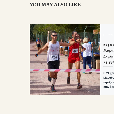
YOU MAY ALSO LIKE
δημοσιευ
2ος ο 
Μαραθ
Δημήτ
24,5χ
Ο 21 χρ
Μαραθω
έτρεξε 
στην δε