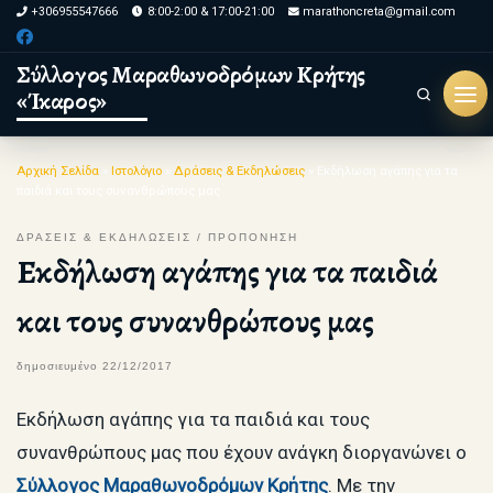
+306955547666
8:00-2:00 & 17:00-21:00
marathoncreta@gmail.com
Skip to content
Σύλλογος Μαραθωνοδρόμων Κρήτης
«Ίκαρος»
Search
Μεν
Αρχική Σελίδα
»
Ιστολόγιο
»
Δράσεις & Εκδηλώσεις
»
Εκδήλωση αγάπης για τα
παιδιά και τους συνανθρώπους μας
ΔΡΑΣΕΙΣ & ΕΚΔΗΛΩΣΕΙΣ
ΠΡΟΠΟΝΗΣΗ
Εκδήλωση αγάπης για τα παιδιά
και τους συνανθρώπους μας
δημοσιευμένο
22/12/2017
Εκδήλωση αγάπης για τα παιδιά και τους
συνανθρώπους μας που έχουν ανάγκη διοργανώνει ο
Σύλλογος Μαραθωνοδρόμων Κρήτης
. Mε την