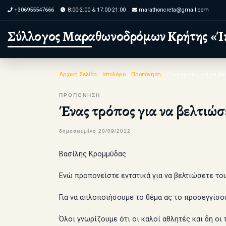
+306955547666
8:00-2:00 & 17:00-21:00
marathoncreta@gmail.com
Skip to content
Σύλλογος Μαραθωνοδρόμων Κρήτης «Ί
Αρχική Σελίδα
»
Ιστολόγιο
»
Προπόνηση
»
Ένας τρόπος για να βε
ΠΡΟΠΟΝΗΣΗ
Ένας τρόπος για να βελτιώσ
δημοσιευμένο
20/09/2012
Βασίλης Κρομμύδας
Ενώ προπονείστε εντατικά για να βελτιώσετε το
Για να απλοποιήσουμε το θέμα ας το προσεγγίσο
Όλοι γνωρίζουμε ότι οι καλοί αθλητές και δη οι