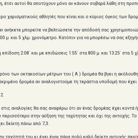
, έτσι αυτοί θα αποτύχουν μόνο αν κάνουν σοβαρά λάθη στη προπ
ερο χαρισματικούς αθλητές που είναι και ο κύριος όγκος των δρο
ι αν ανήκετε μπορείτε να βελτιώσετε την απόδοσή σας χρησιμοποιώ
800 μ. και 5 χλμ. χρονόμετρο. Κατόπιν για να μπορέσω να σας εξη
ίδοση 2:08΄ και με επιδώσεις 1:55΄ στα 800 μ. και 13:25΄ στα 5 χλμ
 χρόνο των οκτακοσίων μέτρων του ( Α ) δρομέα θα βγει η ακόλουθ
κεκριμένο δρομέα αν αναλογιστούμε τη τεράστια υποδομή που έχει 
12
ί στις αναλογίες θα σας αναφέρω ότι αν ένας δρομέας έχει κοντά ή
περισσότερο στην αύξηση της ταχύτητας και όχι της αντοχής. Το α
ει δείκτη πάνω από 7,3.
ην ταχύτητά του κι έχει έναν πάρα πολύ καλό δείκτη αντοχής περίπ