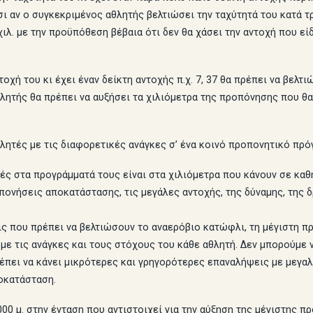
τσι αν ο συγκεκριμένος αθλητής βελτιώσει την ταχύτητά του κατά 
χιλ. με την προϋπόθεση βέβαια ότι δεν θα χάσει την αντοχή που εί
οχή του κι έχει έναν δείκτη αντοχής π.χ. 7, 37 θα πρέπει να βελτι
θλητής θα πρέπει να αυξήσει τα χιλιόμετρα της προπόνησης που θ
λητές με τις διαφορετικές ανάγκες σ’ ένα κοινό προπονητικό πρόγ
ές στα προγράμματά τους είναι στα χιλιόμετρα που κάνουν σε καθημ
νήσεις αποκατάστασης, τις μεγάλες αντοχής, της δύναμης, της δρ
ς που πρέπει να βελτιώσουν το αναερόβιο κατώφλι, τη μέγιστη πρ
ε τις ανάγκες και τους στόχους του κάθε αθλητή. Δεν μπορούμε ν
ρέπει να κάνει μικρότερες και γρηγορότερες επαναλήψεις με μεγ
ποκατάσταση.
 1000 μ. στην ένταση που αντιστοιχεί για την αύξηση της μέγιστης 