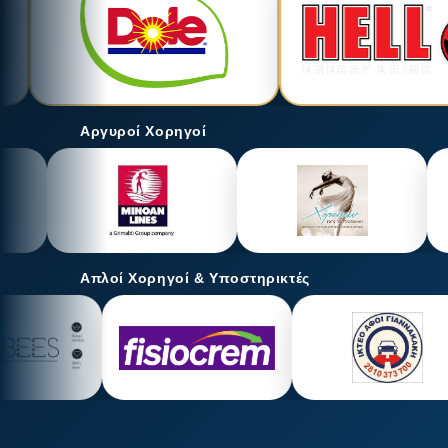
Αργυροί Χορηγοί
Απλοί Χορηγοί & Υποστηρικτές