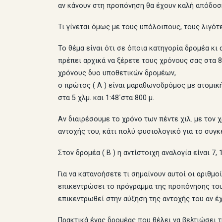
αν κάνουν στη προπόνηση θα έχουν καλή απόδοση
Τι γίνεται όμως με τους υπόλοιπους, τους λιγότ
Το θέμα είναι ότι σε όποια κατηγορία δρομέα κ
πρέπει αρχικά να ξέρετε τους χρόνους σας στα 
χρόνους δυο υποθετικών δρομέων,
ο πρώτος ( Α ) είναι μαραθωνοδρόμος με ατομική επ
στα 5 χλμ. και 1:48΄στα 800 μ.
Αν διαιρέσουμε το χρόνο των πέντε χιλ. με τον
αντοχής του, κάτι πολύ φυσιολογικό για το συγ
Στον δρομέα ( Β ) η αντίστοιχη αναλογία είναι 7, 
Για να κατανοήσετε τι σημαίνουν αυτοί οι αριθμο
επικεντρώσει το πρόγραμμα της προπόνησης του 
επικεντρωθεί στην αύξηση της αντοχής του αν έχ
Πρακτικά ένας δρομέας που θέλει να βελτιώσει τ