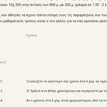
νει 10χ 200 στην ένταση των 800 μ. με 200 μ. χαλαρά σε 1:30΄΄-2 λ
ς και αθλητές να έχουν πάντα υπόψη τους τις παραμέτρους και το
ο μαθηματικός τρόπος είναι ο πιο απλός για να σας κρατήσει μέσ
Σχόλια
λη 3.
01
1) ελέγξτε το καλύτερό σας χρόνο στα 5 χλμ. σε σχέσ
12
2) Τρέξτε ένα 800ρι χρονόμετρο και συγκρίνετε με το
24
Αν ο χρόνος στα 5 χλμ. είναι γρηγορότερος από τη σ