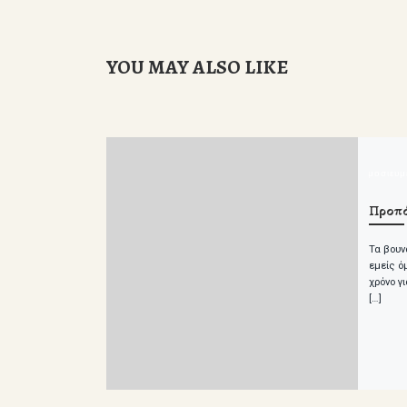
YOU MAY ALSO LIKE
δημοσιευ
Προπό
Τα βουνά
εμείς ό
χρόνο γ
[…]