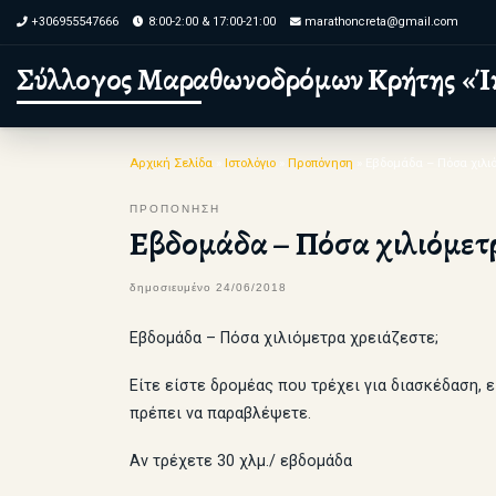
+306955547666
8:00-2:00 & 17:00-21:00
marathoncreta@gmail.com
Skip to content
Σύλλογος Μαραθωνοδρόμων Κρήτης «Ί
Αρχική Σελίδα
»
Ιστολόγιο
»
Προπόνηση
»
Εβδομάδα – Πόσα χιλι
ΠΡΟΠΟΝΗΣΗ
Εβδομάδα – Πόσα χιλιόμετρ
δημοσιευμένο
24/06/2018
Εβδομάδα – Πόσα χιλιόμετρα χρειάζεστε;
Είτε είστε δρομέας που τρέχει για διασκέδαση, 
πρέπει να παραβλέψετε.
Αν τρέχετε 30 χλμ./ εβδομάδα