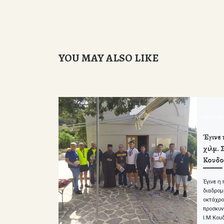
YOU MAY ALSO LIKE
δημοσιευ
Έγινε
χιλμ.
Κουδο
Έγινε η
διαδρομ
οκτάχρο
προσκυν
Ι.Μ.Κου