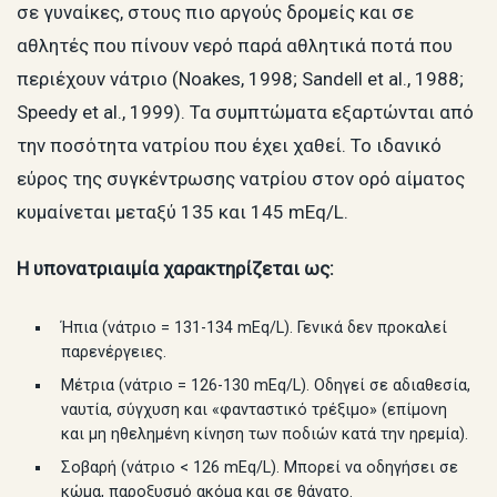
σε γυναίκες, στους πιο αργούς δρομείς και σε
αθλητές που πίνουν νερό παρά αθλητικά ποτά που
περιέχουν νάτριο (Noakes, 1998; Sandell et al., 1988;
Speedy et al., 1999). Τα συμπτώματα εξαρτώνται από
την ποσότητα νατρίου που έχει χαθεί. Το ιδανικό
εύρος της συγκέντρωσης νατρίου στον ορό αίματος
κυμαίνεται μεταξύ 135 και 145 mEq/L.
Η υπονατριαιμία χαρακτηρίζεται ως:
Ήπια (νάτριο = 131-134 mEq/L). Γενικά δεν προκαλεί
παρενέργειες.
Μέτρια (νάτριο = 126-130 mEq/L). Οδηγεί σε αδιαθεσία,
ναυτία, σύγχυση και «φανταστικό τρέξιμο» (επίμονη
και μη ηθελημένη κίνηση των ποδιών κατά την ηρεμία).
Σοβαρή (νάτριο < 126 mEq/L). Μπορεί να οδηγήσει σε
κώμα, παροξυσμό ακόμα και σε θάνατο.