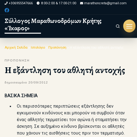
+306955547666
8:00-2:00 & 17:00-21:00
marathoncreta@gmail.com
Skip to content
Σύλλογος Μαραθωνοδρόμων Κρήτης
«Ίκαρος»
Search
Μεν
Αρχική Σελίδα
»
Ιστολόγιο
»
Προπόνηση
»
Η εξάντληση του αθλητή αντοχής
ΠΡΟΠΟΝΗΣΗ
Η εξάντληση του αθλητή αντοχής
δημοσιευμένο
20/09/2012
ΒΑΣΙΚΑ ΣΗΜΕΙΑ
Οι περισσότερες περιπτώσεις εξάντλησης δεν
εγκυμονούν κινδύνους και μπορούν να συμβούν όταν
ένας αθλητής τερματίσει τον αγώνα ή σταματήσει την
άσκηση. Σε αυξημένο κίνδυνο βρίσκονται οι αθλητές
που χάνουν τις αισθήσεις τους πριν τον τερματισμό.