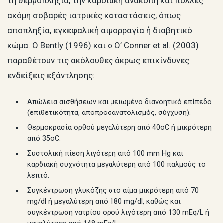
τη θερμοπληξία, την καρδιακή ανακοπή και πολλές
ακόμη σοβαρές ιατρικές καταστάσεις, όπως
αποπληξία, εγκεφαλική αιμορραγία ή διαβητικό
κώμα. Ο Bently (1996) και ο O’ Conner et al. (2003)
παραθέτουν τις ακόλουθες άκρως επικίνδυνες
ενδείξεις εξάντλησης:
Απώλεια αισθήσεων και μειωμένο διανοητικό επίπεδο
(επιθετικότητα, αποπροσανατολισμός, σύγχυση).
Θερμοκρασία ορθού μεγαλύτερη από 40oC ή μικρότερη
από 35oC.
Συστολική πίεση λιγότερη από 100 mm Hg και
καρδιακή συχνότητα μεγαλύτερη από 100 παλμούς το
λεπτό.
Συγκέντρωση γλυκόζης στο αίμα μικρότερη από 70
mg/dl ή μεγαλύτερη από 180 mg/dl, καθώς και
συγκέντρωση νατρίου ορού λιγότερη από 130 mEq/L ή