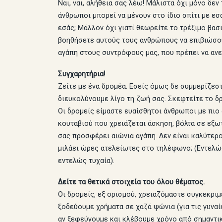
Ναι, ναι, αλήθεια σας λέω! Μάλιστα όχι μόνο δεν
άνθρωποι μπορεί να μένουν στο ίδιο σπίτι με εσ
εσάς; Μάλλον όχι γιατί θεωρείτε το τρέξιμο βασ
βοηθήσετε αυτούς τους ανθρώπους να επιβιώσου
αγάπη στους συντρόφους μας, που πρέπει να ανε
Συγχαρητήρια!
Ζείτε με ένα δρομέα. Εσείς όμως δε συμμερίζεστ
διευκολύνουμε λίγο τη ζωή σας. Σκεφτείτε το δρ
Οι δρομείς είμαστε ευαίσθητοι άνθρωποι με πιο
κουταβιού που χρειάζεται άσκηση, βόλτα σε εξω
σας προσφέρει αιώνια αγάπη. Δεν είναι καλύτερο 
μιλάει ώρες ατελείωτες στο τηλέφωνο; (Εντελώς
εντελώς τυχαία).
Δείτε τα θετικά στοιχεία του όλου θέματος.
Οι δρομείς, εξ ορισμού, χρειαζόμαστε συγκεκριμ
ξοδεύουμε χρήματα σε χαζά ψώνια (για τις γυναί
αν ξεφεύγουμε και κλέβουμε χρόνο από σημαντικ