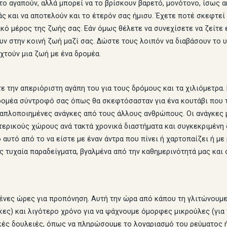
 το αγαπούν, αλλά μπορεί να το βρίσκουν βαρετό, μονότονο, ίσως α
άς και να αποτελούν και το έτερόν σας ήμισυ. Έχετε ποτέ σκεφτεί 
ικό μέρος της ζωής σας. Εάν όμως θέλετε να συνεχίσετε να ζείτε 
ν στην κοινή ζωή μαζί σας. Δώστε τους λοιπόν να διαβάσουν το 
χτούν μια ζωή με ένα δρομέα.
ε την απεριόριστη αγάπη του για τους δρόμους και τα χιλιόμετρα.
ομέα σύντροφό σας όπως θα σκεφτόσασταν για ένα κουτάβι που το 
 απλοποιημένες ανάγκες από τους άλλους ανθρώπους. Οι ανάγκες μ
τερικούς χώρους ανά τακτά χρονικά διαστήματα και συγκεκριμένη δ
αυτό από το να είστε με έναν άντρα που πίνει ή χαρτοπαίζει ή με 
 τυχαία παραδείγματα, βγαλμένα από την καθημερινότητά μας και
ένες ώρες για προπόνηση. Αυτή την ώρα από κάπου τη γλιτώνουμε.
κες) και λιγότερο χρόνο για να ψάχνουμε όμορφες μικρούλες (για
ές δουλειές, όπως να πληρώσουμε το λογαριασμό του ρεύματος ή 