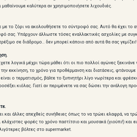
ι μαθαίνουμε καλύτερα αν χρησιμοποιήσετε λιχουδιές.
ε με το ζόρι να ακολουθήσετε το σύντροφό σας. Αυτό θα έχει το α
οφό σας. Υπάρχουν άλλωστε τόσες εναλλακτικές ασχολίες με συγκλ
 τρέξιμο σε διάδρομο… δεν μπορεί κάποιο από αυτά θα σας γεμίζει!
ηση.
χετε λογικά μέχρι τώρα μάθει ότι οι πιο πολλοί αγώνες ξεκινάνε
ι την εκκίνηση, το χρόνο για προθέρμανση και διατάσεις, φτάνουμε
είναι ο τερματισμός, βάλτε το ξυπνητήρι λίγο νωρίτερα και φρέσ
προσέξει κιόλας. Γιατί αν περιμένετε να σας δώσει την ανάλογη πρ
τε.
ει και άλλες απεχθείς συνήθειες όπως το να τρώει ελαφρά, να τρώ
 ελάχιστες φορές το χρόνο παστίτσιο και μουσακά (γιούπι!) και ευ
 λιγότερες βόλτες στο supermarket.