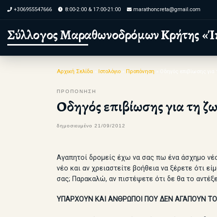
+306955547666
8:00-2:00 & 17:00-21:00
marathoncreta@gmail.com
Skip to content
Σύλλογος Μαραθωνοδρόμων Κρήτης «Ί
Αρχική Σελίδα
»
Ιστολόγιο
»
Προπόνηση
»
Οδηγός επιβίωσης για
ΠΡΟΠΟΝΗΣΗ
Οδηγός επιβίωσης για τη ζω
δημοσιευμένο
21/09/2012
Αγαπητοί δρομείς έχω να σας πω ένα άσχημο νέο.
νέο και αν χρειαστείτε βοήθεια να ξέρετε ότι ε
σας; Παρακαλώ, αν πιστέψετε ότι δε θα το αντέξε
ΥΠΑΡΧΟΥΝ ΚΑΙ ΑΝΘΡΩΠΟΙ ΠΟΥ ΔΕΝ ΑΓΑΠΟΥΝ ΤΟ