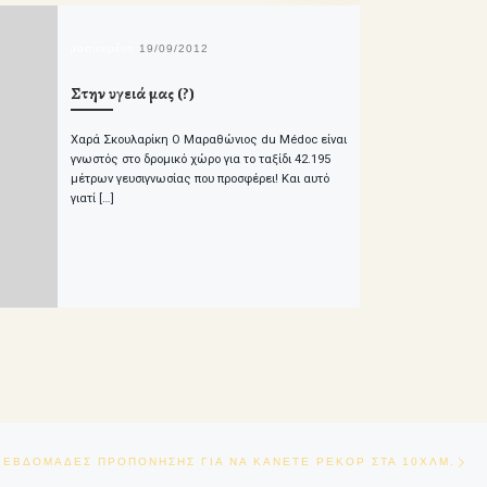
δημοσιευμένο
19/09/2012
Στην υγειά μας (?)
Χαρά Σκουλαρίκη Ο Μαραθώνιος du Médoc είναι
γνωστός στο δρομικό χώρο για το ταξίδι 42.195
μέτρων γευσιγνωσίας που προσφέρει! Και αυτό
γιατί […]
Ne
 ΕΒΔΟΜΑΔΕΣ ΠΡΟΠΟΝΗΣΗΣ ΓΙΑ ΝΑ ΚΑΝΕΤΕ ΡΕΚΟΡ ΣΤΑ 10ΧΛΜ.