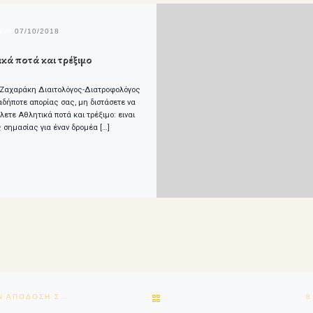
μένο
07/10/2018
κά ποτά και τρέξιμο
Ζαχαράκη Διαιτολόγος-Διατροφολόγος
ιαδήποτε απορίας σας, μη διστάσετε να
λετε Αθλητικά ποτά και τρέξιμο: ειναι
 σημασίας για έναν δρομέα […]
BACK TO POST LIST
ΓΙΑΤΙ ΚΑΙ Η ΑΝΑΠΝΟΗ ΘΕΛΕΙ ΤΗΝ ΤΕΧΝΙΚΗ ΤΗΣ BΕΛΤΙΩΣΤΕ ΤΗΝ ΑΠΟΔΟΣΗ ΣΑΣ ΑΝΑΠΝΕΟΝΤΑΣ ΣΩΣΤΑ
8