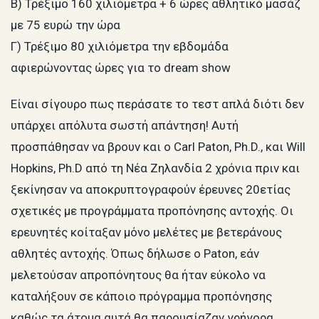
Β) Τρέξιμο 160 χιλιόμετρα + 6 ώρες αθλητικό μασάζ
με 75 ευρώ την ώρα
Γ) Τρέξιμο 80 χιλιόμετρα την εβδομάδα
αφιερώνοντας ώρες για το dream show
Είναι σίγουρο πως περάσατε το τεστ απλά διότι δεν
υπάρχει απόλυτα σωστή απάντηση! Αυτή
προσπάθησαν να βρουν και ο Carl Paton, Ph.D., και Will
Hopkins, Ph.D από τη Νέα Ζηλανδία 2 χρόνια πριν και
ξεκίνησαν να αποκρυπτογραφούν έρευνες 20ετίας
σχετικές με προγράμματα προπόνησης αντοχής. Οι
ερευνητές κοίταξαν μόνο μελέτες με βετεράνους
αθλητές αντοχής. Όπως δήλωσε ο Paton, εάν
μελετούσαν απροπόνητους θα ήταν εύκολο να
καταλήξουν σε κάποιο πρόγραμμα προπόνησης
καθώς τα άτομα αυτά θα παρουσίαζαν γρήγορα