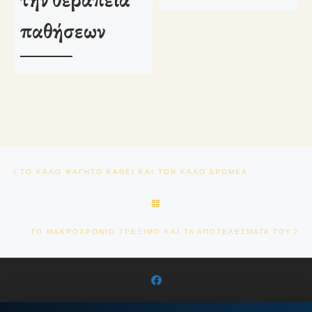
παθήσεων
Πλοήγηση δημοσιεύσεων
Previous post
ΤΟ ΚΑΛΟ ΦΑΓΗΤΟ ΚΑΝΕΙ ΚΑΙ ΤΟΝ ΚΑΛΟ ΔΡΟΜΕΑ
BACK TO POST LIST
Ne
TO ΜΑΚΡΟΧΡΟΝΙΟ ΤΡΕΞΙΜΟ ΚΑΙ ΤΑ ΑΠΟΤΕΛΕΣΜΑΤΑ ΤΟΥ