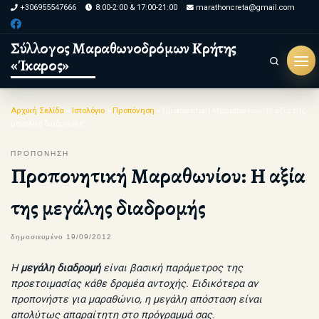
+306955547666
8:00-2:00 & 17:00-21:00
marathoncreta@gmail.com
Skip to content
Σύλλογος Μαραθωνοδρόμων Κρήτης
«Ίκαρος»
Search
Μεν
Αρχική Σελίδα
»
Ιστολόγιο
»
Προπόνηση
»
Προπονητική Μαραθωνίου: Η αξία της
μεγάλης διαδρομής
ΠΡΟΠΟΝΗΣΗ
Προπονητική Μαραθωνίου: Η αξία
της μεγάλης διαδρομής
δημοσιευμένο
19/09/2012
Η
μεγάλη διαδρομή
είναι βασική παράμετρος της
προετοιμασίας κάθε δρομέα αντοχής. Ειδικότερα αν
προπονήστε για μαραθώνιο, η μεγάλη απόσταση είναι
απολύτως απαραίτητη στο πρόγραμμά σας.