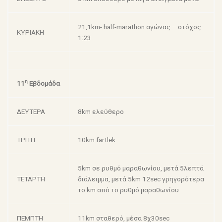
21,1km- half-marathon αγώνας – στόχος
ΚΥΡΙΑΚΗ
1:23
η
11
Εβδομάδα
ΔΕΥΤΕΡΑ
8km ελεύθερο
ΤΡΙΤΗ
10km fartlek
5km σε ρυθμό μαραθωνίου, μετά 5λεπτά
ΤΕΤΑΡΤΗ
διάλειμμα, μετά 5km 12sec γρηγορότερα
το km από το ρυθμό μαραθωνίου
ΠΕΜΠΤΗ
11km σταθερό, μέσα 8χ30sec