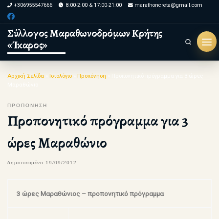
+306955547666
8:00-2:00 & 17:00-21:00
marathoncreta@gmail.com
Skip to content
Σύλλογος Μαραθωνοδρόμων Κρήτης
«Ίκαρος»
Search
Μεν
Αρχική Σελίδα
»
Ιστολόγιο
»
Προπόνηση
»
Προπονητικό πρόγραμμα για 3 ώρες
Μαραθώνιο
ΠΡΟΠΟΝΗΣΗ
Προπονητικό πρόγραμμα για 3
ώρες Μαραθώνιο
δημοσιευμένο
19/09/2012
3 ώρες Μαραθώνιος – προπονητικό πρόγραμμα