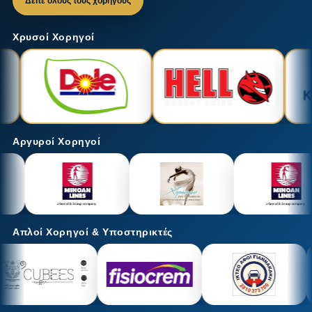
Δείτε όλους τους χορηγούς
Χρυσοί Χορηγοί
Αργυροί Χορηγοί
Απλοί Χορηγοί & Υποστηρικτές