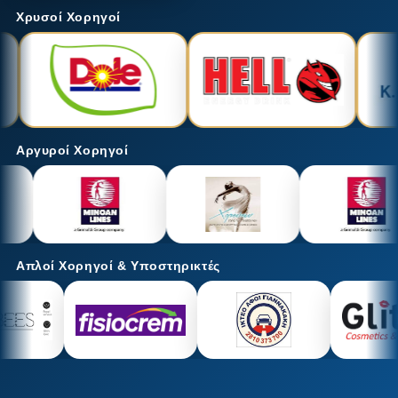
Χρυσοί Χορηγοί
Αργυροί Χορηγοί
Απλοί Χορηγοί & Υποστηρικτές