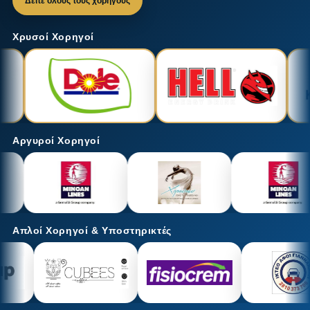
Δείτε όλους τους χορηγούς
Χρυσοί Χορηγοί
Αργυροί Χορηγοί
Απλοί Χορηγοί & Υποστηρικτές