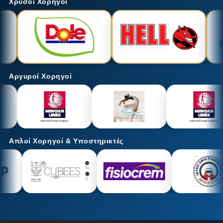
Χρυσοί Χορηγοί
Αργυροί Χορηγοί
Απλοί Χορηγοί & Υποστηρικτές