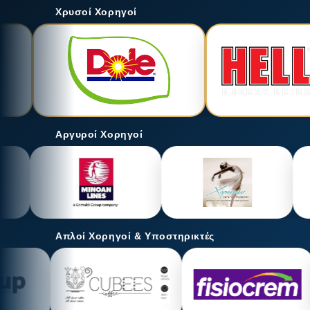
Χρυσοί Χορηγοί
Αργυροί Χορηγοί
Απλοί Χορηγοί & Υποστηρικτές