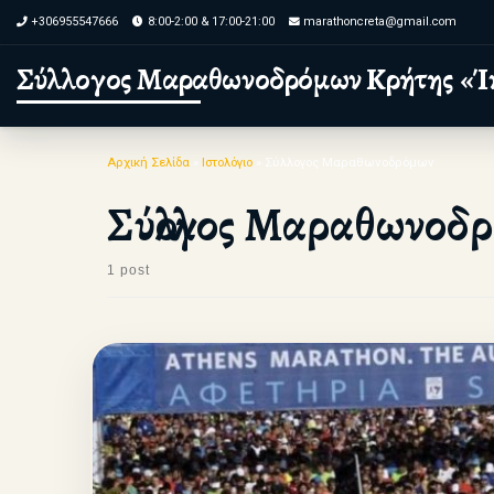
+306955547666
8:00-2:00 & 17:00-21:00
marathoncreta@gmail.com
Skip to content
Σύλλογος Μαραθωνοδρόμων Κρήτης «Ί
Αρχική Σελίδα
»
Ιστολόγιο
»
Σύλλογος Μαραθωνοδρόμων
Σύλλογος Μαραθωνοδ
1 post