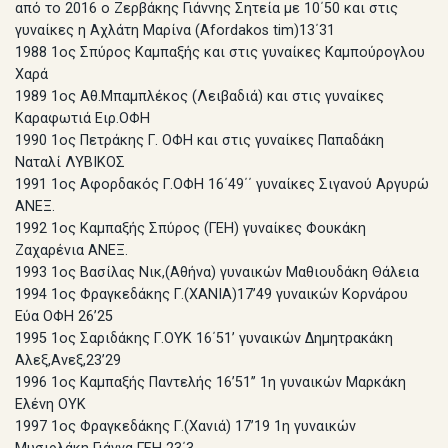
από το 2016 ο Ζερβάκης Γιάννης Σητεία με 10΄50 και στις
γυναίκες η Αχλάτη Μαρίνα (Afordakos tim)13΄31
1988 1ος Σπύρος Καμπαξής και στις γυναίκες Καμπούρογλου
Χαρά
1989 1ος Αθ.Μπαμπλέκος (Λειβαδιά) και στις γυναίκες
Καραφωτιά Ειρ.ΟΦΗ
1990 1ος Πετράκης Γ. ΟΦΗ και στις γυναίκες Παπαδάκη
Ναταλί ΛΥΒΙΚΟΣ
1991 1ος Αφορδακός Γ.ΟΦΗ 16΄49΄΄ γυναίκες Σιγανού Αργυρώ
ΑΝΕΞ.
1992 1ος Καμπαξής Σπύρος (ΓΕΗ) γυναίκες Φουκάκη
Ζαχαρένια ΑΝΕΞ.
1993 1ος Βασίλας Νικ,(Αθήνα) γυναικών Μαθιουδάκη Θάλεια
1994 1ος Φραγκεδάκης Γ.(ΧΑΝΙΑ)17’49 γυναικών Κορνάρου
Εύα ΟΦΗ 26’25
1995 1ος Σαριδάκης Γ.ΟΥΚ 16΄51’ γυναικών Δημητρακάκη
Αλεξ,Ανεξ,23’29
1996 1ος Καμπαξής Παντελής 16’51’’ 1η γυναικών Μαρκάκη
Ελένη ΟΥΚ
1997 1ος Φραγκεδάκης Γ.(Χανιά) 17’19 1η γυναικών