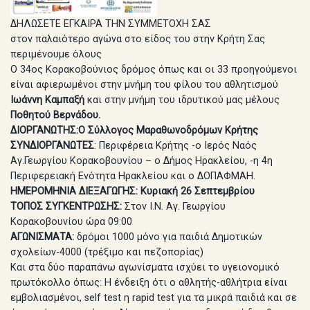
ΔΗΛΩΣΕΤΕ ΕΓΚΑΙΡΑ ΤΗΝ ΣΥΜΜΕΤΟΧΗ ΣΑΣ
στον παλαιότερο αγώνα στο είδος του στην Κρήτη Σας
περιμένουμε όλους
Ο 34ος Κορακοβούνιος δρόμος όπως και οι 33 προηγούμενοι
είναι αφιερωμένοι στην μνήμη του φίλου του αθλητισμού
Ιωάννη Καμπαξή
και στην μνήμη του ιδρυτικού μας μέλους
Ποθητού Βερνάδου.
ΔΙΟΡΓΑΝΩΤΗΣ:Ο Σύλλογος Μαραθωνοδρόμων Κρήτης
ΣΥΝΔΙΟΡΓΑΝΩΤΕΣ
: Περιφέρεια Κρήτης -ο Ιερός Ναός
Αγ.Γεωργίου Κορακοβουνίου – ο Δήμος Ηρακλείου, -η 4η
Περιφερειακή Ενότητα Ηρακλείου και ο ΔΟΠΑΦΜΑΗ.
ΗΜΕΡΟΜΗΝΙΑ ΔΙΕΞΑΓΩΓΗΣ: Κυριακή 26 Σεπτεμβρίου
ΤΟΠΟΣ ΣΥΓΚΕΝΤΡΩΣΗΣ:
Στον Ι.Ν. Αγ. Γεωργίου
Κορακοβουνίου ώρα 09:00
ΑΓΩΝΙΣΜΑΤΑ:
δρόμοι 1000 μόνο για παιδιά Δημοτικών
σχολείων-4000 (τρέξιμο και πεζοπορίας)
Και στα δύο παραπάνω αγωνίσματα ισχύει το υγειονομικό
πρωτόκολλο όπως: Η ένδειξη ότι ο αθλητής-αθλήτρια είναι
εμβολιασμένοι, self test η rapid test για τα μικρά παιδιά και σε