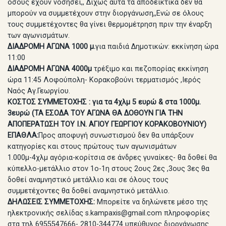
όσους έχουν νοσήσει,, Δίχως αυτά τα αποδεικτικά δεν θα
μπορούν να συμμετέχουν στην διοργάνωση,,Ενώ σε όλους
τους συμμετέχοντες θα γίνει θερμομέτρηση πριν την έναρξη
των αγωνισμάτων.
ΔΙΑΔΡΟΜΗ ΑΓΩΝΑ
1000 μ.
για παιδιά Δημοτικών: εκκίνηση ώρα
11:00
ΔΙΑΔΡΟΜΗ ΑΓΩΝΑ 4000μ
τρέξιμο και πεζοπορίας εκκίνηση
ώρα 11:45 Λοφούπολη- Κορακοβούνι τερματισμός ,Ιερός
Ναός Αγ.Γεωργίου.
ΚΟΣΤΟΣ ΣΥΜΜΕΤΟΧΗΣ : για τα 4χλμ 5 ευρώ & στα 1000μ.
3ευρώ (ΤΑ ΕΣΟΔΑ ΤΟΥ ΑΓΩΝΑ ΘΑ ΔΟΘΟΥΝ ΓΙΑ ΤΗΝ
ΑΠΟΠΕΡΑΤΩΣΗ ΤΟΥ Ι.Ν. ΑΓΙΟΥ ΓΕΩΡΓΙΟΥ ΚΟΡΑΚΟΒΟΥΝΙΟΥ)
ΕΠΑΘΛΑ:
Προς αποφυγή συνωστισμού δεν θα υπάρξουν
κατηγορίες και στους πρώτους των αγωνισμάτων
1.000μ-4χλμ αγόρια-κορίτσια σε άνδρες γυναίκες- θα δοθεί θα
κύπελλο-μετάλλιο στον 1ο-1η στους 2ους 2ες ,3ους 3ες θα
δοθεί αναμνηστικό μετάλλιο και σε όλους τους
συμμετέχοντες θα δοθεί αναμνηστικό μετάλλιο.
ΔΗΛΩΣΕΙΣ ΣΥΜΜΕΤΟΧΗΣ:
Μπορείτε να δηλώνετε μέσο της
ηλεκτρονικής σελίδας s.kampaxis@gmail.com πληροφορίες
στα τηλ 6955547666- 2810-344774 υπεύθυνος διοργάνωσης