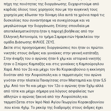
πήχη της ποιότητας της διοργάνωσης. Ευχαριστούμε από
καρδιάς όλους τους χορηγούς που με την ευγενική τους
χορηγία μας έδωσαν την δύναμη όλα αυτά τα χρόνια παρά τις
δυσκολίες που συναντήσαμε να συνεχίσουμε και να
μεγαλώσουμε την διοργάνωση. Επίσης σπουδαία με
αποτελεσματικότητα ήταν η παροχή βοήθειας από την
Ελληνική Αστυνομία, το τμήμα Σαμαρειτών Ηρακλείου την
ομάδα Διάσωσης ΦΙΛΙΟΣ ΖΕΥΣ.
Δείτε στις προηγούμενες διοργανώσεις ποι ήταν οι πρώτοι
νικητές στους άνδρες και γυναίκες στην γενική κατάταξη.
Στην έναρξη του ο αγώνας ήταν 6 χλμ και ιστορικά νικητής
ήταν ο Σπύρος Καμπαξής και στις γυναίκες η Καμπούρογλου
Χαρά. Από τον 2ο και μέχρι τον 8ο Κορακοβούνιο η εκκίνηση
δινόταν από την Λοφούπολη και ο τερματισμός του αγώνα
γινόταν στην πλατεία Παναγίτσας στον Μασταμπά και ήταν 5,5
χλμ. Από τον 9ο και μέχρι τον 12ο ο αγώνας ήταν 5χλμ αλλά
από τότε και μέχρι σήμερα για λόγους ασφαλείας των
αθλητών ο αγώνας ξεκινά από την Λοφούπολη και
τερματίζεται στον Ιερό Ναό Αγίου Γεωργίου Κορακοβουνίου
.που είναι 4χλμ. Το ρεκόρ της διαδρομής στους άνδρες έχει