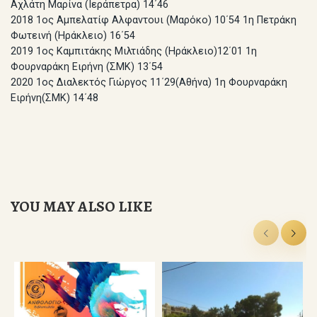
Αχλάτη Μαρίνα (Ιεράπετρα) 14΄46
2018 1ος Αμπελατίφ Αλφαντουι (Μαρόκο) 10΄54 1η Πετράκη
Φωτεινή (Ηράκλειο) 16΄54
2019 1ος Καμπιτάκης Μιλτιάδης (Ηράκλειο)12΄01 1η
Φουρναράκη Ειρήνη (ΣΜΚ) 13΄54
2020 1ος Διαλεκτός Γιώργος 11΄29(Αθήνα) 1η Φουρναράκη
Ειρήνη(ΣΜΚ) 14΄48
YOU MAY ALSO LIKE