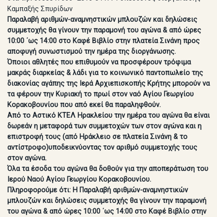
Καμπαξής Σπυρίδων
Παραλαβή αριθμών-αναμνηστικών μπλουζών και δηλώσεις
συμμετοχής θα γίνουν την παραμονή του αγώνα & από ώρες
10:00 ΄ως 14:00 στο Καφέ Βιβλίο στην πλατεία Σινάνη προς
αποφυγή συνωστισμού την ημέρα της διοργάνωσης.
Όποιοι αθλητές που επιθυμούν να προσφέρουν τρόφιμα
μακράς διαρκείας & λάδι για το κοινωνικό παντοπωλείο της
διακονίας αγάπης της Ιερά Αρχιεπισκοπής Κρήτης μπορούν να
τα φέρουν την Κυριακή το πρωί στον ναό Αγίου Γεωργίου
Κορακοβουνίου που από εκεί θα παραληφθούν.
Από το Αστικό ΚΤΕΛ Ηρακλείου την ημέρα του αγώνα θα είναι
δωρεάν η μεταφορά των συμμετοχών των στον αγώνα και η
επιστροφή τους (από Ηράκλειο σε πλατεία Σινάνη & το
αντίστροφο)υποδεικνύοντας τον αριθμό συμμετοχής τους
στον αγώνα.
Όλα τα έσοδα του αγώνα θα δοθούν για την αποπεράτωση του
Ιερού Ναού Αγίου Γεωργίου Κορακοβουνίου.
Πληροφορούμε ότι: Η Παραλαβή αριθμών-αναμνηστικών
μπλουζών και δηλώσεις συμμετοχής θα γίνουν την παραμονή
του αγώνα & από ώρες 10:00 ΄ως 14:00 στο Καφέ Βιβλίο στην