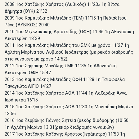
2008 1ος Χατζάκης Χρήστος (Λυβικός) 11’23» 1η Βίτσα
Δήμητρα (ΟΥΚ) 21’32
2009 1ος Καμπιτάκης Μιλτιάδης (ΓΕΜ) 11’15 1η Πεδιαδίτου
Ρένα (ΛΥΒΙΚΟΣ) 20’40
2010 1ος Μιχελακάκης Αριστείδης (ΟΦΗ) 11΄46 1η Αθανασάκη
Αικατερίνη 18΄39
2011 1ος Καμπιτάκης Μιλτιάδης του ΣΜΚ με χρόνο 11΄27 1η
Αχλάτη Μαρίνα του Λυβικού Ιεράπετρας (με ρεκόρ διαδρομής
στις γυναίκες με χρόνο 14΄52).
2012 1ος Σηφάκης Μανόλης ΣΜΚ 11΄35 1η Αθανασάκη
Αικατερίνη ΟΦΗ 15΄47
2013 1ος Καμπιτάκης Μιλτιάδης ΟΦΗ 11΄28 1η Τσιοφύλλα
Παναγιώτα ΑΙΓΙΟ 14΄27
2014 1ος Χατζάκης Χρήστος ΑΟΛ 11΄44 1η Λαζαράκη Άννα
Ιεράπετρα 16’15
2015 1ος Χατζάκης Χρήστος ΑΟΛ 11΄30 1η Μανιαδάκη Μαρίνα
13΄56
2016 1os Ζερβάκης Γιάννης Σητεία (ρεκόρ διαδρομής )10΄50
1η Αχλάτη Μαρίνα 13΄31(ρεκόρ διαδρομής γυναικών)
2017 1ος Χατζάκης Καζάνης Χρήστος(Ιεράπετρα) 11’53 1η