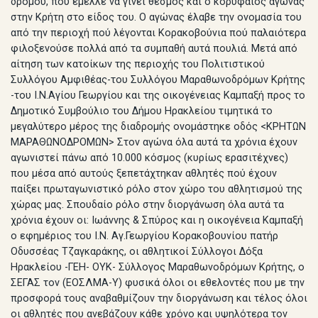
δρόμου, που έμελλε να γίνει θεσμός και ο κορυφαίος αγώνας
στην Κρήτη στο είδος του. Ο αγώνας έλαβε την ονομασία του
από την περιοχή πού λέγονται Κορακοβούνια πού παλαιότερα
φιλοξενούσε πολλά από τα συμπαθή αυτά πουλιά. Μετά από
αίτηση των κατοίκων της περιοχής του Πολιτιστικού
Συλλόγου Αμφιθέας-του Συλλόγου Μαραθωνοδρόμων Κρήτης
-του Ι.Ν.Αγίου Γεωργίου και της οικογένειας Καμπαξή προς το
Δημοτικό Συμβούλιο του Δήμου Ηρακλείου τιμητικά το
μεγαλύτερο μέρος της διαδρομής ονομάστηκε οδός <ΚΡΗΤΩΝ
ΜΑΡΑΘΩΝΟΔΡΟΜΩΝ> Στον αγώνα όλα αυτά τα χρόνια έχουν
αγωνιστεί πάνω από 10.000 κόσμος (κυρίως ερασιτέχνες)
που μέσα από αυτούς ξεπετάχτηκαν αθλητές πού έχουν
παίξει πρωταγωνιστικό ρόλο στον χώρο του αθλητισμού της
χώρας μας. Σπουδαίο ρόλο στην διοργάνωση όλα αυτά τα
χρόνια έχουν οι: Ιωάννης & Σπύρος και η οικογένεια Καμπαξή
ο εφημέριος του Ι.Ν. Αγ.Γεωργίου Κορακοβουνίου πατήρ
Οδυσσέας Τζαγκαράκης, οι αθλητικοί Σύλλογοι Δόξα
Ηρακλείου -ΓΕΗ- ΟΥΚ- Σύλλογος Μαραθωνοδρόμων Κρήτης, ο
ΣΕΓΑΣ τον (ΕΟΣΛΜΑ-Υ) φυσικά όλοι οι εθελοντές που με την
προσφορά τους αναβαθμίζουν την διοργάνωση και τέλος όλοι
οι αθλητές που ανεβάζουν κάθε χρόνο και υψηλότερα τον