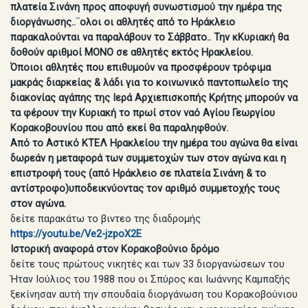
πλατεία Σινάνη προς αποφυγή συνωστισμού την ημέρα της
διοργάνωσης..¨ολοι οι αθλητές από το Ηράκλειο
παρακαλούνται να παραλάβουν το Σάββατο.. Την κΚυριακή θα
δοθούν αριθμοί ΜΟΝΟ σε αθλητές εκτός Ηρακλείου.
Όποιοι αθλητές που επιθυμούν να προσφέρουν τρόφιμα
μακράς διαρκείας & λάδι για το κοινωνικό παντοπωλείο της
διακονίας αγάπης της Ιερά Αρχιεπισκοπής Κρήτης μπορούν να
τα φέρουν την Κυριακή το πρωί στον ναό Αγίου Γεωργίου
Κορακοβουνίου που από εκεί θα παραληφθούν.
Από το Αστικό ΚΤΕΛ Ηρακλείου την ημέρα του αγώνα θα είναι
δωρεάν η μεταφορά των συμμετοχών των στον αγώνα και η
επιστροφή τους (από Ηράκλειο σε πλατεία Σινάνη & το
αντίστροφο)υποδεικνύοντας τον αριθμό συμμετοχής τους
στον αγώνα.
δείτε παρακάτω το βιντεο της διαδρομής
https://youtu.be/Ve2-jzpoX2E
Ιστορική αναφορά στον Κορακοβούνιο δρόμο
δείτε τους πρώτους νικητές και των 33 διοργανώσεων του
Ήταν Ιούλιος του 1988 που οι Σπύρος και Ιωάννης Καμπαξής
ξεκίνησαν αυτή την σπουδαία διοργάνωση του Κορακοβούνιου