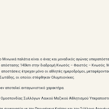
 Μινωικά παλάτια είναι ο ένας και μοναδικός αγώνας υπεραπόστασ
 απόστασης 140km στην διαδρομή Κνωσός – Φαιστός – Κνωσός. Μί
 αποστάσεις έτρεχαν μόνο οι αθλητές ημεροδρόμοι, μεταφέροντας
 Σωτάδης, οι οποίοι στέφθηκαν Ολυμπιονίκες.
δεν αποτελεί ανταγωνιστικό χαρακτήρα.
ικής Ομοσπονδίας Συλλόγων Λαικού Μαζικού Αθλητισμού Υπεραποσ
σε συνεργασία με την Περιφέρεια Κρήτης και τον Σύλλογο Δρομέω