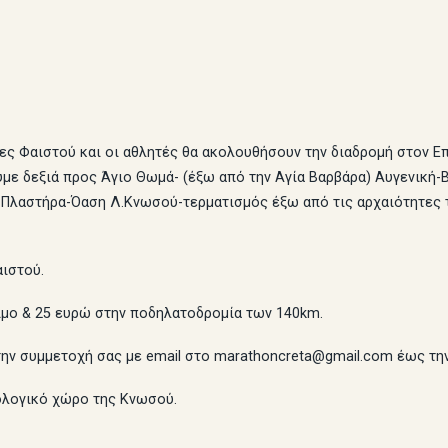
ες Φαιστού και οι αθλητές θα ακολουθήσουν την διαδρομή στον Ε
υμε δεξιά προς Άγιο Θωμά- (έξω από την Αγία Βαρβάρα) Αυγενική
 Πλαστήρα-Όαση Λ.Κνωσού-τερματισμός έξω από τις αρχαιότητες 
αιστού.
ο & 25 ευρώ στην ποδηλατοδρομία των 140km.
 συμμετοχή σας με email στο marathoncreta@gmail.com έως την
ολογικό χώρο της Κνωσού.