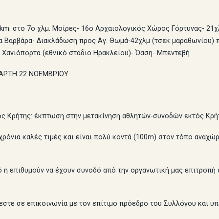
km: στο 7ο χλμ. Μοίρες- 16ο Αρχαιολογικός Χώρος Γόρτυνας- 21χλ
α Βαρβάρα- Διακλάδωση προς Αγ. Θωμά-42χλμ (τσεκ μαραθωνίου) 
 Χανιόπορτα (εθνικό στάδιο Ηρακλείου)- Όαση- Μπεντεβή.
ΑΡΤΗ 22 ΝΟΕΜΒΡΙΟΥ
ς Κρήτης: έκπτωση στην μετακίνηση αθλητών-συνοδών εκτός Κρήτ
ρόνια καλές τιμές και είναι πολύ κοντά (100m) στον τόπο αναχώρη
 η επιθυμούν να έχουν συνοδό από την οργανωτική μας επιτροπή 
χεστε σε επικοινωνία με τον επίτιμο πρόεδρο του Συλλόγου και 