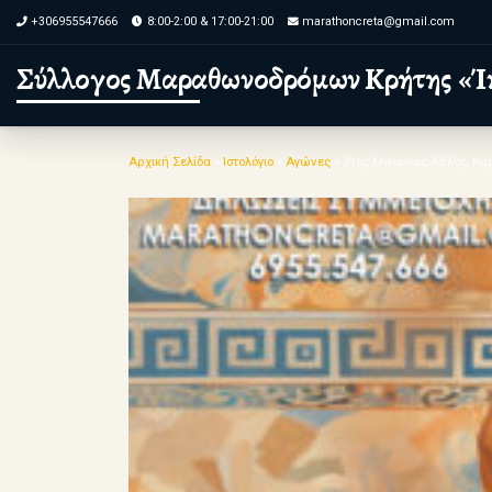
+306955547666
8:00-2:00 & 17:00-21:00
marathoncreta@gmail.com
Skip to content
Σύλλογος Μαραθωνοδρόμων Κρήτης «Ί
Αρχική Σελίδα
»
Ιστολόγιο
»
Αγώνες
»
21ος Μινωικός Άθλος, Κυ