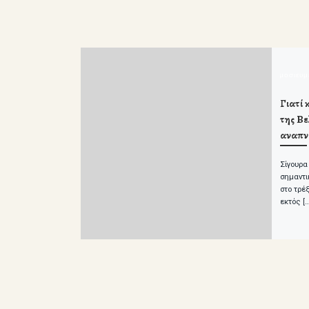
δημοσιευ
Γιατί 
της B
αναπν
Σίγουρα
σημαντι
στο τρέξ
εκτός […