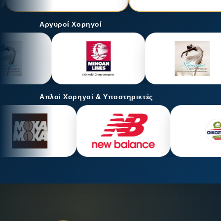
Αργυροί Χορηγοί
Απλοί Χορηγοί & Υποστηρικτές