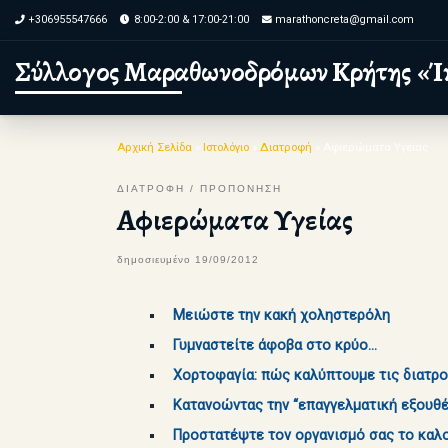
+306955547666
8:00-2:00 & 17:00-21:00
marathoncreta@gmail.com
Skip to content
Σύλλογος Μαραθωνοδρόμων Κρήτης «Ί
Αρχική Σελίδα
»
Ιστολόγιο
»
Διατροφή
»
Αφιερώματα Υγείας
ΔΙΑΤΡΟΦΗ
ΠΡΟΠΟΝΗΣΗ
Αφιερώματα Υγείας
δημοσιευμένο
19/09/2012
Μειώστε την κακή χοληστερόλη
Γυμναστείτε άφοβα στο κρύο…
Χορτοφαγία: πώς καλύπτουμε τις διατρο
Κατανοώντας την “επαγγελματική εξουθ
Προστατέψτε τον οργανισμό σας το καλο