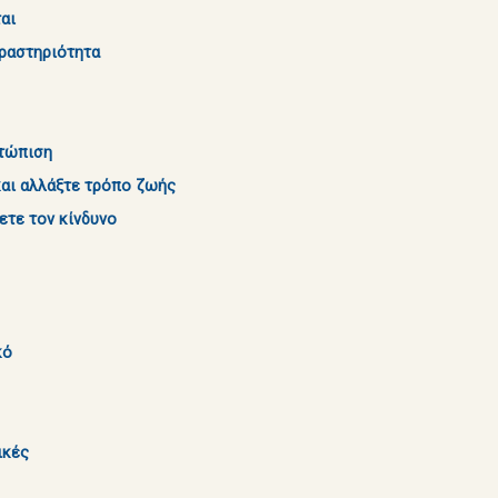
αι
δραστηριότητα
ετώπιση
και αλλάξτε τρόπο ζωής
ετε τον κίνδυνο
κό
ικές