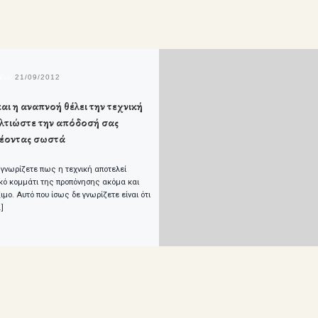
μένο
21/09/2012
και η αναπνοή θέλει την τεχνική
ελτιώστε την απόδοσή σας
έοντας σωστά
 γνωρίζετε πως η τεχνική αποτελεί
κό κομμάτι της προπόνησης ακόμα και
ιμο. Αυτό που ίσως δε γνωρίζετε είναι ότι
]