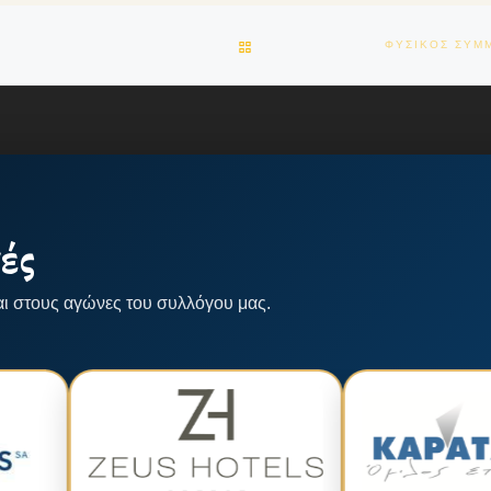
BACK TO POST LIST
ές
αι στους αγώνες του συλλόγου μας.