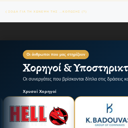
Πλοήγηση δημοσιεύσεων
Previous post
ΣΟΔΑ ΓΙΑ ΤΗ ΧΩΝΕΨΗ ΤΗΣ …ΚΟΠΩΣΗΣ (?)
Οι άνθρωποι που μας στηρίζουν
Χορηγοί & Υποστηρικτ
Οι συνεργάτες που βρίσκονται δίπλα στις δράσεις κ
Χρυσοί Χορηγοί