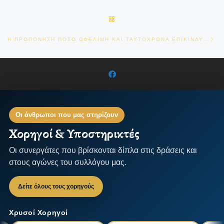
BACK TO POST LIST
Ne
Η ΠΡΟΠΟΝΗΣΗ ΠΟΣΟ ΩΦΕΛΙΜΗ ΚΑΙ ΤΑΥΤΟΧΡΟΝΑ ΕΠΙΚΙΝΔΥΝΗ ΜΠΟΡΕΙ ΝΑ ΕΙΝΑΙ
Οι άνθρωποι που μας στηρίζουν
Χορηγοί & Υποστηρικτές
Οι συνεργάτες που βρίσκονται δίπλα στις δράσεις και
στους αγώνες του συλλόγου μας.
Δείτε όλους τους χορηγούς
Χρυσοί Χορηγοί