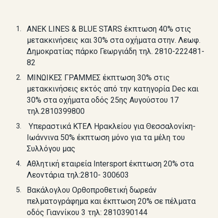
ΑΝΕΚ
LINES & BLUE STARS
έκπτωση 40% στις
μετακκινήσεις και 30% στα οχήματα στην. Λεωφ.
Δημοκρατίας πάρκο Γεωργιάδη τηλ. 2810-222481-
82
ΜΙΝΩΙΚΕΣ ΓΡΑΜΜΕΣ έκπτωση 30% στις
μετακκινήσεις εκτός από την κατηγορία
Dec
και
30% στα οχήματα οδός 25ης Αυγούστου 17
τηλ.2810399800
Υπεραστικά ΚΤΕΛ Ηρακλείου για Θεσσαλονίκη-
Ιωάννινα 50% έκπτωση μόνο για τα μέλη του
Συλλόγου μας
Αθλητική εταιρεία
Intersport
έκπτωση 20% στα
Λεοντάρια τηλ:2810- 300603
Βακάλογλου Ορθοπροθετική δωρεάν
πελματογράφημα και έκπτωση 20% σε πέλματα
οδός Γιαννίκου 3 τηλ: 2810390144