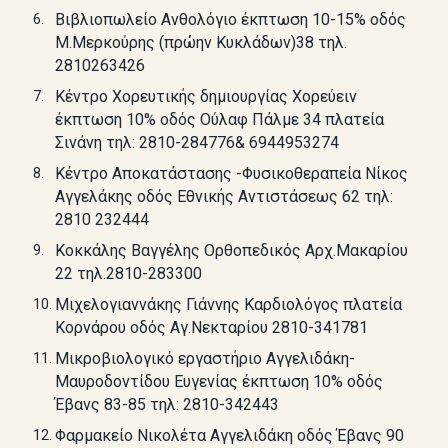
Βιβλιοπωλείο Ανθολόγιο έκπτωση 10-15% οδός
Μ.Μερκούρης (πρώην Κυκλάδων)38 τηλ.
2810263426
Κέντρο Χορευτικής δημιουργίας Χορεύειν
έκπτωση 10% οδός Ούλαφ Πάλμε 34 πλατεία
Σινάνη τηλ: 2810-284776& 6944953274
Κέντρο Αποκατάστασης -Φυσικοθεραπεία Νίκος
Αγγελάκης οδός Εθνικής Αντιστάσεως 62 τηλ:
2810 232444
Κοκκάλης Βαγγέλης Ορθοπεδικός Αρχ.Μακαρίου
22 τηλ.2810-283300
Μιχελογιαννάκης Γιάννης Καρδιολόγος πλατεία
Κορνάρου οδός Αγ.Νεκταρίου 2810-341781
Μικροβιολογικό εργαστήριο Αγγελιδάκη-
Μαυροδοντίδου Ευγενίας έκπτωση 10% οδός
Έβανς 83-85 τηλ: 2810-342443
Φαρμακείο Νικολέτα Αγγελιδάκη οδός Έβανς 90