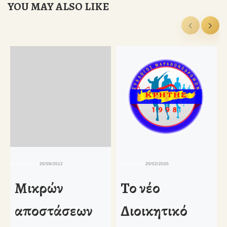
YOU MAY ALSO LIKE
δημοσιευμένο
20/09/2012
δημοσιευμένο
20/02/2020
δη
Μικρών
Το νέο
αποστάσεων
Διοικητικό