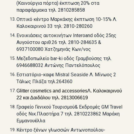
(Καινούργια πόρτα)
έκπτωση
20% στα
παραφάρμακα τηλ. 2810285858
Οπτικό κέντρο Μαρκάκης έκπτωση 10-15% Λ.
Καλοκαιρινού 33 τηλ: 2810-280260
Ενοικιάσεις αυτοκινήτων
Interoand
οδός 25ης
Αυγούστου αριθ.26 τηλ. 2810-284635 &
6937100080 Χατζημηνάς Κων/νος
Μεζεδοπωλείο
bar-ki
οδός Γραμβούσης τηλ.
6946688032 Αντώνης Παντελόπουλος
Εστιατόριο-καφε
Λ. Μίνωος 2
Mistral Seaside
Τάλως Πλάζα τηλ.264360
Glitter cosmetics and accessories
Λ. Καλοκαιρινού
22 και Δαιδάλου τηλ. 2813006619
Γραφείο Γενικού Τουρισμού&
Εκδρομές
GM Travel
οδός Νικ.Πλαστήρα 7 τηλ. 2810223862 Μαράκη
Εμμανουέλλα
Κέντρο ξένων γλωσσών Αντωνοπούλου-