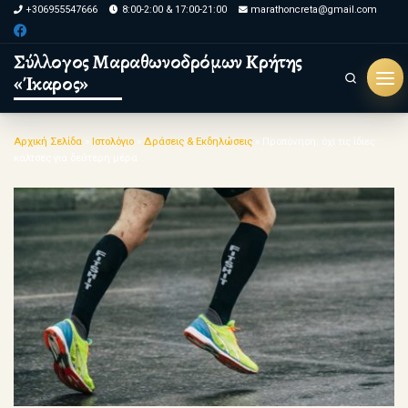
+306955547666
8:00-2:00 & 17:00-21:00
marathoncreta@gmail.com
Skip to content
Σύλλογος Μαραθωνοδρόμων Κρήτης
«Ίκαρος»
Search
Αρχική Σελίδα
»
Ιστολόγιο
»
Δράσεις & Εκδηλώσεις
»
Προπόνηση: όχι τις ίδιες
κάλτσες για δεύτερη μέρα