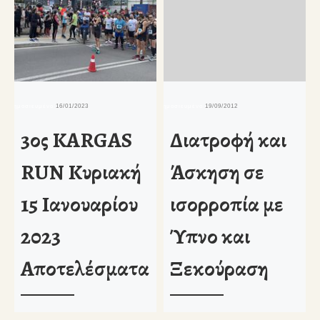
δημοσιευμένο
16/01/2023
δημοσιευμένο
19/09/2012
δη
3ος KARGAS
Διατροφή και
RUN Κυριακή
Άσκηση σε
15 Ιανουαρίου
ισορροπία με
2023
Ύπνο και
Αποτελέσματα
Ξεκούραση