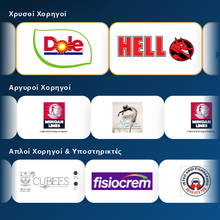
Χρυσοί Χορηγοί
Αργυροί Χορηγοί
Απλοί Χορηγοί & Υποστηρικτές