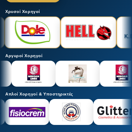
Χρυσοί Χορηγοί
Αργυροί Χορηγοί
Απλοί Χορηγοί & Υποστηρικτές