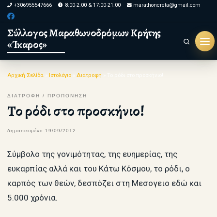
+306955547666
8:00-2:00 & 17:00-21:00
marathoncreta@gmail.com
Skip to content
Σύλλογος Μαραθωνοδρόμων Κρήτης
«Ίκαρος»
Search
Μεν
Αρχική Σελίδα
»
Ιστολόγιο
»
Διατροφή
»
Το ρόδι στο προσκήνιο!
ΔΙΑΤΡΟΦΗ
ΠΡΟΠΟΝΗΣΗ
Το ρόδι στο προσκήνιο!
δημοσιευμένο
19/09/2012
Σύμβολο της γονιμότητας, της ευημερίας, της
ευκαρπίας αλλά και του Κάτω Κόσμου, το ρόδι, o
καρπός των θεών, δεσπόζει στη Μεσογειο εδώ και
5.000 χρόνια.