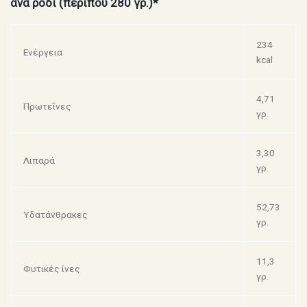
ανά ρόδι (περίπου 280 γρ.)*
234
Ενέργεια
kcal
4,71
Πρωτεΐνες
γρ.
3,30
Λιπαρά
γρ.
52,73
Υδατάνθρακες
γρ.
11,3
Φυτικές ίνες
γρ.