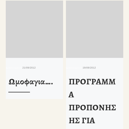
δημοσιευμένο
21/09/2012
δημοσιευμένο
19/09/2012
δη
Ωμοφαγια….
ΠΡΟΓΡΑΜΜ
Α
ΠΡΟΠΟΝΗΣ
ΗΣ ΓΙΑ