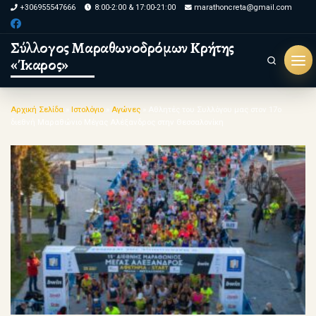
+306955547666
8:00-2:00 & 17:00-21:00
marathoncreta@gmail.com
Skip to content
Σύλλογος Μαραθωνοδρόμων Κρήτης
«Ίκαρος»
Search
Μεν
Αρχική Σελίδα
»
Ιστολόγιο
»
Αγώνες
»
Αθλητές του Συλλόγου μας στον 17ο
διεθνή Μαραθώνιο Μέγας Αλέξανδρος στην Θεσσαλονίκη