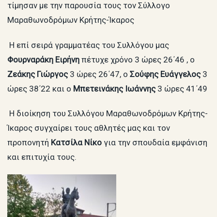
τίμησαν με την παρουσία τους τον Σύλλογο
Μαραθωνοδρόμων Κρήτης-Ίκαρος
Η επί σειρά γραμματέας του Συλλόγου μας
Φουρναράκη Ειρήνη
πέτυχε χρόνο 3 ώρες 26΄46 , ο
Ζεάκης Γιώργος
3 ώρες 26΄47, ο
Σούφης Ευάγγελος
3
ώρες 38΄22 και ο
Μπετεινάκης Ιωάννης
3 ώρες 41΄49
Η διοίκηση του Συλλόγου Μαραθωνοδρόμων Κρήτης-
Ίκαρος συγχαίρει τους αθλητές μας και τον
προπονητή
Κατσίλα Νίκο
για την σπουδαία εμφάνιση
και επιτυχία τους.