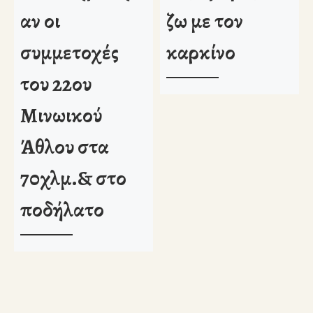
αν οι
ζω με τον
συμμετοχές
καρκίνο
του 22ου
Μινωικού
Άθλου στα
70χλμ.& στο
ποδήλατο