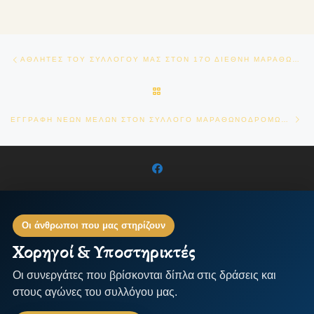
Πλοήγηση δημοσιεύσεων
Previous post
ΑΘΛΗΤΕΣ ΤΟΥ ΣΥΛΛΟΓΟΥ ΜΑΣ ΣΤΟΝ 17Ο ΔΙΕΘΝΗ ΜΑΡΑΘΩΝΙΟ ΜΕΓΑΣ ΑΛΕΞΑΝΔΡΟΣ ΣΤΗΝ ΘΕΣΣΑΛΟΝΙΚΗ
BACK TO POST LIST
Ne
ΕΓΓΡΑΦΗ ΝΕΩΝ ΜΕΛΩΝ ΣΤΟΝ ΣΥΛΛΟΓΟ ΜΑΡΑΘΩΝΟΔΡΟΜΩΝ ΚΡΗΤΗΣ-ΙΚΑΡΟΣ
Οι άνθρωποι που μας στηρίζουν
Χορηγοί & Υποστηρικτές
Οι συνεργάτες που βρίσκονται δίπλα στις δράσεις και
στους αγώνες του συλλόγου μας.