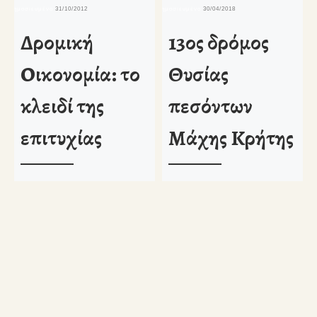
δημοσιευμένο
31/10/2012
δημοσιευμένο
30/04/2018
δη
Δρομική
13ος δρόμος
Οικονομία: το
Θυσίας
κλειδί της
πεσόντων
επιτυχίας
Μάχης Κρήτης