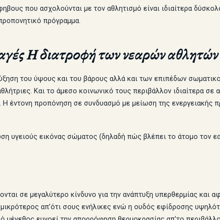
φηβους που ασχολούνται με τον αθλητισμό είναι ιδιαίτερα δύσκολ
προπονητικό πρόγραμμα.
αγές Η διατροφή των νεαρών αθλητών
αύξηση του ύψους και του βάρους αλλά και των επιπέδων σωματικ
αθλήτριες. Και το άμεσο κοινωνικό τους περιβάλλον ιδιαίτερα σε
η. Η έντονη προπόνηση σε συνδυασμό με μείωση της ενεργειακής 
ση υγειούς εικόνας σώματος (δηλαδή πώς βλέπει το άτομο τον εα
κονται σε μεγαλύτερο κίνδυνο για την ανάπτυξη υπερθερμίας και 
ς μικρότερος απ’ότι σους ενήλικες ενώ η ουδός εφίδροσης υψηλό
ικό μέγεθος ευνοεί την απορρόφηση θερμοκρασίας απ’το περιβάλλον