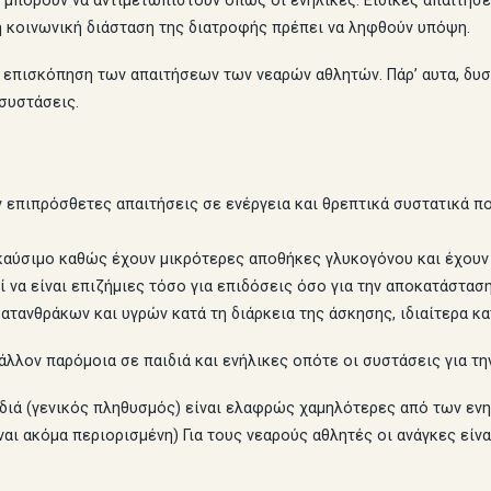
ν μπορούν να αντιμετωπιστούν όπως οι ενήλικες. Ειδικές απαιτή
η κοινωνική διάσταση της διατροφής πρέπει να ληφθούν υπόψη.
ή επισκόπηση των απαιτήσεων των νεαρών αθλητών. Πάρ’ αυτα, δυ
συστάσεις.
 επιπρόσθετες απαιτήσεις σε ενέργεια και θρεπτικά συστατικά πο
 καύσιμο καθώς έχουν μικρότερες αποθήκες γλυκογόνου και έχουν
 να είναι επιζήμιες τόσο για επιδόσεις όσο για την αποκατάσταση
τανθράκων και υγρών κατά τη διάρκεια της άσκησης, ιδιαίτερα κα
λον παρόμοια σε παιδιά και ενήλικες οπότε οι συστάσεις για τη
διά (γενικός πληθυσμός) είναι ελαφρώς χαμηλότερες από των ενη
ναι ακόμα περιορισμένη) Για τους νεαρούς αθλητές οι ανάγκες εί