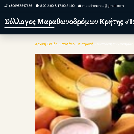
+306955547666
8:00-2:00 & 17:00-21:00
marathoncreta@gmail.com
Skip to content
Σύλλογος Μαραθωνοδρόμων Κρήτης «Ί
Αρχική Σελίδα
»
Ιστολόγιο
»
Διατροφή
»
Διατροφή των νεαρών 