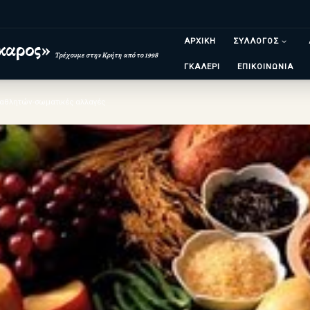
ΑΡΧΙΚΗ
ΣΥΛΛΟΓΟΣ
καρος»
Τρέχουμε στην Κρήτη από το 1998
ΓΚΑΛΕΡΙ
ΕΠΙΚΟΙΝΩΝΙΑ
αθλητών-σωματικές αλλαγές