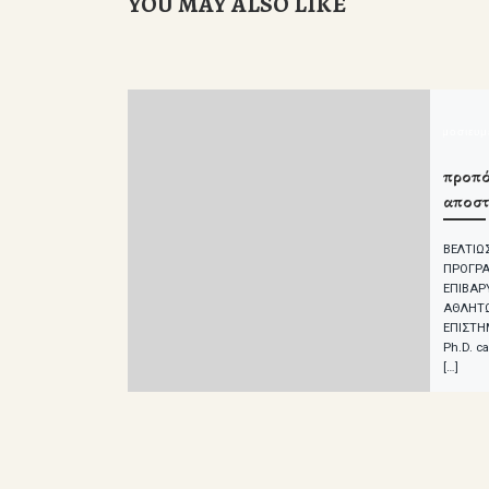
YOU MAY ALSO LIKE
δημοσιευ
προπό
αποσ
ΒΕΛΤΙΩ
ΠΡΟΓΡ
ΕΠΙΒΑΡ
ΑΘΛΗΤΩ
ΕΠΙΣΤΗ
Ph.D. ca
[…]