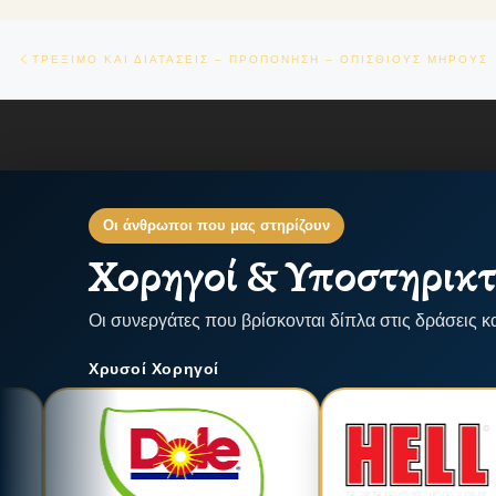
Πλοήγηση δημοσιεύσεων
Previous post
ΤΡΕΞΙΜΟ ΚΑΙ ΔΙΑΤΑΣΕΙΣ – ΠΡΟΠΟΝΗΣΗ – ΟΠΙΣΘΙΟΥΣ ΜΗΡΟΥΣ
Οι άνθρωποι που μας στηρίζουν
Χορηγοί & Υποστηρικτ
Οι συνεργάτες που βρίσκονται δίπλα στις δράσεις κ
Χρυσοί Χορηγοί