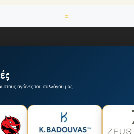
BACK TO POST LIST
ές
αι στους αγώνες του συλλόγου μας.