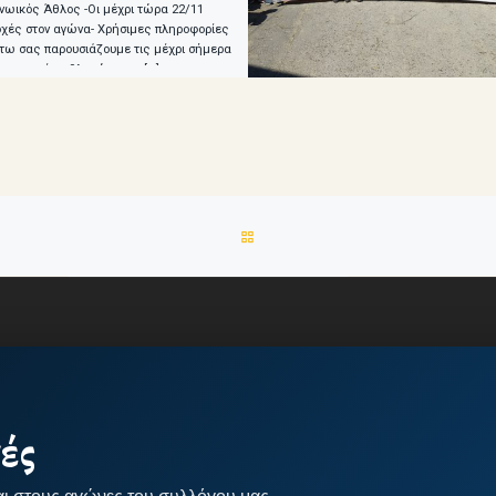
νωικός Άθλος -Οι μέχρι τώρα 22/11
χές στον αγώνα- Χρήσιμες πληροφορίες
ω σας παρουσιάζουμε τις μέχρι σήμερα
υμμετοχές αθλητών στον […]
BACK TO POST LIST
ές