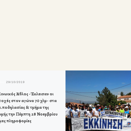
μένο
29/10/2019
ινωικός Άθλος -Έκλεισαν οι
τοχές στον αγώνα 70 χλμ- στα
μ.ποδηλασίας & τμήμα της
ομής την Πέμπτη 28 Νοεμβρίου
μες πληροφορίες