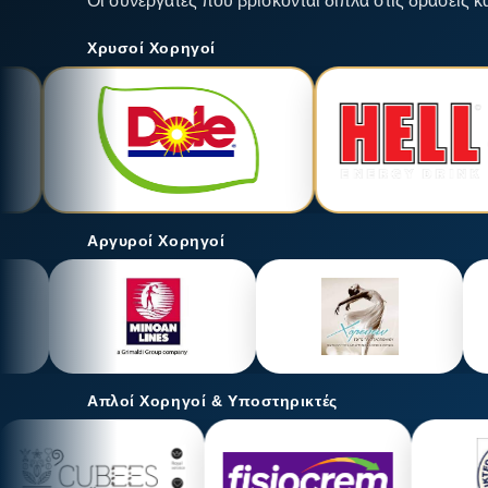
Οι συνεργάτες που βρίσκονται δίπλα στις δράσεις κ
Χρυσοί Χορηγοί
Αργυροί Χορηγοί
Απλοί Χορηγοί & Υποστηρικτές