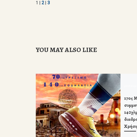
1 |
2
|
3
YOU MAY ALSO LIKE
δημοσιευ
17ος Μ
συμμε
140χλ
διαδρ
Χρήσι