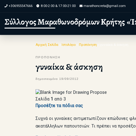
+306955547666
8:00-2:00 & 17:00-21:00
marathoncreta@gmail.com
Skip to content
Σύλλογος Μαραθωνοδρόμων Κρήτης «Ί
Αρχική Σελίδα
»
Ιστολόγιο
»
Προπόνηση
»
γυναίκα & άσκηση
ΠΡΟΠΟΝΗΣΗ
γυναίκα & άσκηση
δημοσιευμένο
19/09/2012
Σελίδα
1
από 3
Προσέξτε τα πόδια σας
Συχνά οι γυναίκες αντιμετωπίζουν επώδυνες φλε
ακατάλληλων παπουτσιών. Τι πρέπει να προσέξο