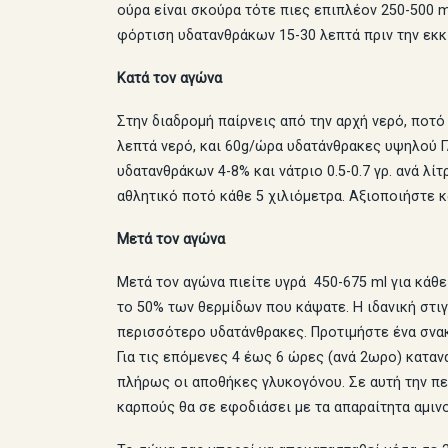
ούρα είναι σκούρα τότε πιες επιπλέον 250-500 
φόρτιση υδατανθράκων 15-30 λεπτά πριν την εκκί
Κατά τον αγώνα
Στην διαδρομή παίρνεις από την αρχή νερό, ποτό
λεπτά νερό, και 60g/ώρα υδατάνθρακες υψηλού Γ
υδατανθράκων 4-8% και νάτριο 0.5-0.7 γρ. ανά λί
αθλητικό ποτό κάθε 5 χιλιόμετρα. Αξιοποιήστε 
Μετά τον αγώνα
Mετά τον αγώνα πιείτε υγρά 450-675 ml για κάθ
το 50% των θερμίδων που κάψατε. Η ιδανική στιγ
περισσότερο υδατάνθρακες. Προτιμήστε ένα σνακ
Για τις επόμενες 4 έως 6 ώρες (ανά 2ωρο) κατα
πλήρως οι αποθήκες γλυκογόνου. Σε αυτή την πε
καρπούς θα σε εφοδιάσει με τα απαραίτητα αμιν