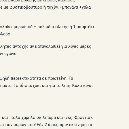
ιτική μπάρα βρώμης με ξηρούς καρπούς
ie με φυστικοβούτυρο ή ταχίνι +μπανάνα +γάλα
όλαδο, μυρωδικά + παξιμάδι ολικής ή 1 μπιφτέκι
όλαδο
λητές αντοχής αν καταναλωθεί για λίγες μέρες
ον αγώνα.
ψηλή περιεκτικότητα σε πρωτεΐνη. Τα
α. Το ίδιο ισχύει και για τα λίπη. Καλό είναι
και πολύ χαμηλό σε λιπαρά και ίνες. Φρόντισε
ώμα των ούρων σου! Εάν 2 ώρες πριν εκκίνηση τα