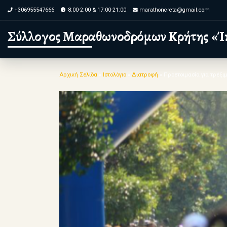
+306955547666
8:00-2:00 & 17:00-21:00
marathoncreta@gmail.com
Skip to content
Σύλλογος Μαραθωνοδρόμων Κρήτης «Ί
Αρχική Σελίδα
»
Ιστολόγιο
»
Διατροφή
»
Προετοιμασία για τρέξ