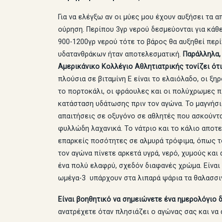
Για να ελέγξω αν οι μύες μου έχουν αυξήσει τα 
ούρηση. Περίπου 3γρ νερού δεσμεύονται για κά
900-1200γρ νερού τότε το βάρος θα αυξηθεί περί
υδατανθράκων ήταν αποτελεσματική.
Παράλληλα,
Αμερικάνικο Κολλέγιο Αθλητιατρικής τονίζει ότι
πλούσια σε βιταμίνη Ε είναι το ελαιόλαδο, οι ξη
το πορτοκάλι, οι φράουλες και οι πολύχρωμες π
κατάσταση υδάτωσης πριν τον αγώνα. Το μαγνήσι
απαιτήσεις σε οξυγόνο σε αθλητές που ασκούντα
φυλλώδη λαχανικά. Το νάτριο και το κάλιο αποτ
επαρκείς ποσότητες σε αλμυρά τρόφιμα, όπως το
τον αγώνα πίνετε αρκετά υγρά, νερό, χυμούς κα
ένα πολύ ελαφρύ, σχεδόν διαφανές χρώμα. Είναι
ωμέγα-3 υπάρχουν στα λιπαρά ψάρια τα θαλασσινά
Είναι βοηθητικό να σημειώνετε ένα ημερολόγιο
ανατρέχετε όταν πλησιάζει ο αγώνας σας και να 