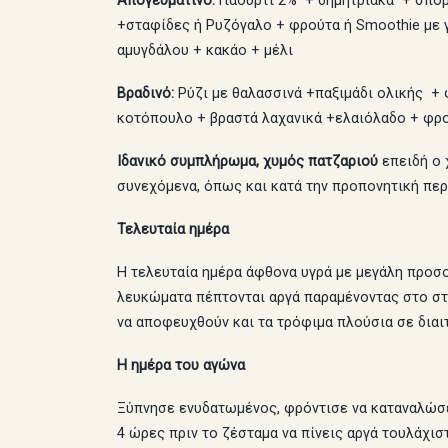
Απογευματινό:
Γιαούρτι 2% + δημητριακά + σπόρ
+σταφίδες ή Ρυζόγαλο + φρούτα ή Smoothie με γ
αμυγδάλου + κακάο + μέλι
Βραδινό:
Ρύζι με θαλασσινά +παξιμάδι ολικής + φ
κοτόπουλο + βραστά λαχανικά +ελαιόλαδο + φρ
Ιδανικό συμπλήρωμα, χυμός πατζαριού
επειδή ο 
συνεχόμενα, όπως και κατά την προπονητική περί
Τελευταία ημέρα
Η τελευταία ημέρα άφθονα υγρά με μεγάλη προσο
λευκώματα πέπτονται αργά παραμένοντας στο στο
να αποφευχθούν και τα τρόφιμα πλούσια σε διαιτ
Η ημέρα του αγώνα
Ξύπνησε ενυδατωμένος, φρόντισε να καταναλώσε
4 ώρες πριν το ζέσταμα να πίνεις αργά τουλάχισ