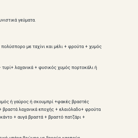
νιστικά γεύματα.
 πολύσπορο με ταχίνι και μέλι + φρούτα + χυμός
+ τυρί+ λαχανικά + φυσικός χυμός πορτοκάλι ή
ωμός ή γαύρος ή σκουμπρί +φακές βραστές
ο + βραστά λαχανικά εποχής + ελαιόλαδο+ φρούτα
οκάντο + αυγά βραστά + βραστό πατζάρι +