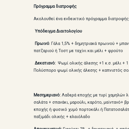
Πρόγραμμα διατροφής
Ακολουθεί ένα ενδεικτικό πρόγραμμα διατροφής 
Υπόδειγμα Διαιτολογίου
Πρωινό
: Γάλα 1,5% + δημητριακά πρωινού + μπα
πατζαριού ή Τοστ με ταχίνι και μέλι + φρούτο
Δεκατιανό:
Ψωμί ολικής άλεσης +1 κ.σ. μέλι + 
Πολύσπορο ψωμί ολικής άλεσης + καπνιστός σο
Μεσημεριανό:
Λαδερά εποχής με τυρί χαμηλών λ
σαλάτα + σπανάκι, μαρούλι, καρότο, μαϊντανό+ β
εποχής ή φυσικό χυμό πορτοκάλι ή Πατατοσαλάτα
παξιμάδι ολικής + ελαιόλαδο