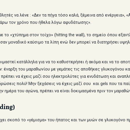
ητές να λένε : «Δεν τα πήγα τόσο καλά, ξέμεινα από ενέργεια», «
πάρω τον χρόνο που ήθελα λόγω αφυδάτωσης».
ε το «χτύπημα στον τοίχο» (hitting the wall), το σημείο όπου εξ
ι σαν μοναδικό καύσιμο τα λίπη ενώ δεν μπορεί να διατηρήσει υψη
ιμαστεί κατάλληλα για να το καθυστερήσει ή ακόμα και να το απ
 έναρξη του μαραθωνίου με γεμάτες τις αποθήκες γλυκογόνου και 
α πρέπει να έχεις μαζί σου ηλεκτρολύτες για ενυδάτωση και ανα
ρώσεις πολύ! Μην ξεχάσεις να έχεις μαζί σου και gels που τα παίρ
ν ημέρα του αγώνα, πρέπει να είναι δοκιμασμένα πριν τον μαραθώ
ding)
έχει σκοπό το «γέμισμα» του ήπατος και των μυών σε γλυκογόνο 