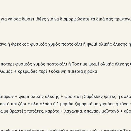
για να σας δώσει ιδέες για να διαμορφώσετε τα δικά σας πρωταγω
νάνα ή Φρέσκος φυσικός χυμός πορτοκάλι ή ψωμί ολικής άλεσης ή
1 ποτήρι φυσικός χυμός πορτοκάλι ή Τοστ με ψωμί ολικής άλεσης
λωμός + κρεμώδες τυρί +κόκκινη πιπεριά ή ρόκα
ιπαρών + ψωμί ολικής άλεσης + φρούτα ή Σαρδέλες ψητές ή σολ
ραστό πατζάρι + ελαιόλαδο ή 1 μερίδα ζυμαρικά με γαρίδες ή τόν
 με βραστές πατάτες, καρότα + λαχανικά, σπανάκι, μαϊντανό + αβ