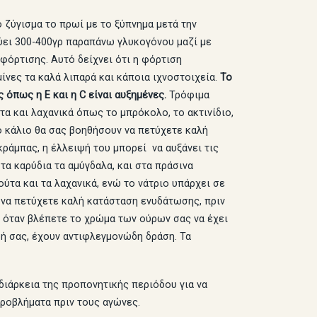
 ζύγισμα το πρωί με το ξύπνημα μετά την
ύει 300-400γρ παραπάνω γλυκογόνου μαζί με
φόρτισης. Αυτό δείχνει ότι η φόρτιση
νες τα καλά λιπαρά και κάποια ιχνοστοιχεία.
Το
 όπως η Ε και η C είναι αυξημένες.
Τρόφιμα
ύτα και λαχανικά όπως το μπρόκολο, το ακτινίδιο,
το κάλιο θα σας βοηθήσουν να πετύχετε καλή
ράμπας, η έλλειψή του μπορεί να αυξάνει τις
α καρύδια τα αμύγδαλα, και στα πράσινα
ύτα και τα λαχανικά, ενώ το νάτριο υπάρχει σε
 να πετύχετε καλή κατάσταση ενυδάτωσης, πριν
ι όταν βλέπετε το χρώμα των ούρων σας να έχει
ή σας, έχουν αντιφλεγμονώδη δράση. Τα
διάρκεια της προπονητικής περιόδου για να
προβλήματα πριν τους αγώνες.