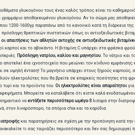
αποθέματα γλυκογόνου τους ένας καλός τρόπος είναι το καθημερινό
θε γραμμάριο αποθηκευμένου γλυκογόνου. Αν το σώμα μας αποθηκε
που 1200-1600γρ παραπάνω από το κανονικό κατά τη διάρκεια της 
πρόσληψη θρεπτικών συστατικών όπως οι αντιοξειδωτικές βιταμί
 οι απαιτήσεις των αθλητών αντοχής σε αντιοξειδωτικές βιταμίνες
ροί καρποί και το αβοκάντο. Η βιταμίνη C υπάρχει στα φρέσκα φρο
ιπεριές.
Πρόσληψη νατρίου, καλίου και μαγνησίου.
Το νάτριο και 
ο αποτελεί ένα ιχνοστοιχείο που μειώνει τον κίνδυνο εμφάνισης κ
ι σε υψηλή ένταση! Το μαγνήσιο υπάρχει στους ξηρούς καρπούς, στ
ελούν ηλεκτρολύτες που θα βρείτε σε επαρκείς ποσότητες στα φρο
 τυρί και τα προϊόντα του.
Οι ηλεκτρολύτες είναι απαραίτητοι
για
ι αφεψήματα. Μπορείτε να καταλάβετε ότι είστε καλά ενυδατωμένο
 σημαντικό να
εντάξετε περισσότερα ωμέγα-3
λιπαρά στην διατροφ
, στον λιναρόσπορο, τα σπόρια chia και τα καρύδια.
 διατροφής
και παρατηρήσεις σε σχέση με την προπόνηση κατά την 
ανακαλείτε τι σας ταιριάζει περισσότερο και δεν σας δημιουργεί 