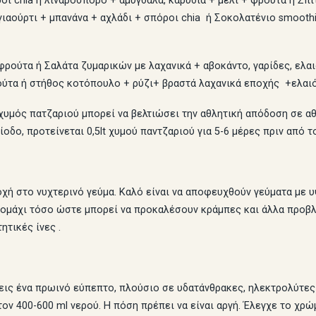
οι chia ή λιναρόσπορο + αμύγδαλα, καρύδια + μέλι + φρούτα ή Σπ
ιαούρτι + μπανάνα + αχλάδι + σπόροι chia ή Σοκολατένιο smooth
ρούτα ή Σαλάτα ζυμαρικών με λαχανικά + αβοκάντο, γαρίδες, ελαι
ούτα ή στήθος κοτόπουλο + ρύζι+ βραστά λαχανικά εποχής +ελαι
χυμός πατζαριού μπορεί να βελτιώσει την αθλητική απόδοση σε αθ
οδο, προτείνεται 0,5lt χυμού παντζαριού για 5-6 μέρες πριν από τ
χή στο νυχτερινό γεύμα. Καλό είναι να αποφευχθούν γεύματα με υ
μάχι τόσο ώστε μπορεί να προκαλέσουν κράμπες και άλλα προβλήματ
ητικές ίνες .
ις ένα πρωινό εύπεπτο, πλούσιο σε υδατάνθρακες, ηλεκτρολύτες 
τον 400-600 ml νερού. Η πόση πρέπει να είναι αργή. Έλεγχε το χρ