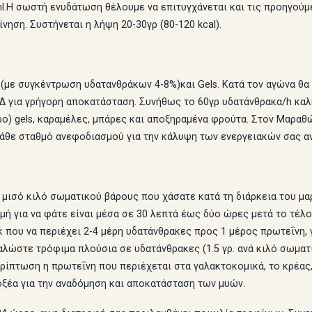
ml.Η σωστή ενυδάτωση θέλουμε να επιτυγχάνεται και τις προηγούμ
νηση. Συστήνεται η λήψη 20-30γρ (80-120 kcal).
 (με συγκέντρωση υδατανθράκων 4-8%)και Gels. Κατά τον αγώνα θα
Δ για γρήγορη αποκατάσταση. Συνήθως το 60γρ υδατάνθρακα/h κα
τρο) gels, καραμέλες, μπάρες και αποξηραμένα φρούτα. Στον Μαραθώ
κάθε σταθμό ανεφοδιασμού για την κάλυψη των ενεργειακών σας α
ε μισό κιλό σωματικού βάρους που χάσατε κατά τη διάρκεια του μ
μή για να φάτε είναι μέσα σε 30 λεπτά έως δύο ώρες μετά το τέλ
 που να περιέχει 2-4 μέρη υδατάνθρακες προς 1 μέρος πρωτεΐνη, γ
ναλώστε τρόφιμα πλούσια σε υδατάνθρακες (1.5 γρ. ανά κιλό σωμα
ρίπτωση η πρωτεΐνη που περιέχεται στα γαλακτοκομικά, το κρέας,
οξέα για την αναδόμηση και αποκατάσταση των μυών.