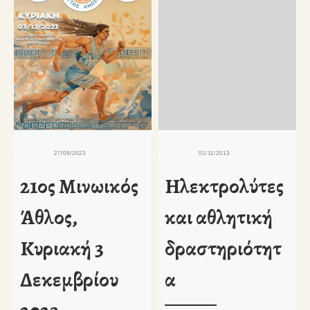
δημοσιευμένο
27/09/2023
δημοσιευμένο
01/11/2013
δη
21ος Μινωικός
Ηλεκτρολύτες
Άθλος,
και αθλητική
Κυριακή 3
δραστηριότητ
Δεκεμβρίου
α