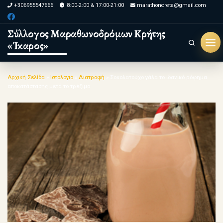
+306955547666
8:00-2:00 & 17:00-21:00
marathoncreta@gmail.com
Skip to content
Σύλλογος Μαραθωνοδρόμων Κρήτης
«Ίκαρος»
Search
Μεν
Αρχική Σελίδα
»
Ιστολόγιο
»
Διατροφή
»
Σοκολατούχο γάλα το ιδανικό ρόφημα
αποκατάστασης μετά το τρέξιμο