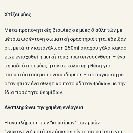
Χτίζει μύες
Μετα-προπονητικές βιοψίες σε μύες 8 αθλητών με
μέτρια ως έντονη σωματική δραστηριότητα, έδειξαν
ότι μετά την κατανάλωση 250ml άπαχου γάλα-κακάο,
είχε ενισχυθεί η μυϊκή τους πρωτεϊνοσύνθεση – ένα
σημάδι ότι οι μύες ήταν σε καλύτερη θέση για
αποκατάσταση και ανοικοδόμηση – σε σύγκριση με
όταν ήπιαν ένα αθλητικό ποτό υδατανθράκων με την
ίδια ποσότητα θερμίδων.
Αναπληρώνει την χαμένη ενέργεια
Η αναπλήρωση των “καυσίμων” των μυών
(γλυκογόνο) μετά την άσκηση είναι απαραίτητη για