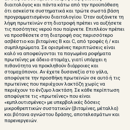
διαιτολόγος και πάντα κάτω από την προϋπόθεση
ότι ασκείστε συστηματικά και τρώτε σωστά βάση
προγραμματισμένου διαιτολογίου. Όταν αυξάνετε τη
λήψη πρωτεϊνών στη διατροφή πρέπει να αυξήσετε
τις ποσότητες νερού που παίρνετε. Επιπλέον πρέπει
να προσθέσετε στη διατροφή σας περισσότερο
ασβέστιο και βιταμίνες Β και C, από τροφές ή / και
συμπληρώματα. Σε ορισμένες περιπτώσεις είναι
καλό να αποφεύγονται τα παγωμένα ροφήματα
πρωτεΐνης με άδειο στομάχι, γιατί υπάρχει η
πιθανότητα να προκληθούν διάρροιες και
στομαχόπονοι. Αν έχετε δυσανεξία στο γάλα,
αποφύγετε την προσθήκη πρωτεϊνών σε αυτό ή τις
πρωτεϊνες που περιέχουν λακτόζη χωρίς να
περιέχουν το ένζυμο λακτάση. Σε κάθε περίπτωση
αποφύγετε τις «πρωτεΐνες» που είναι
«εμπλουτισμένες» με υπερβολικές δόσεις
μικροθρεπτικών συστατικών (βιταμίνες, μέταλλα)
και βότανα αγνώστου δράσης, αποτελεσμάτων και
παρενεργειών.