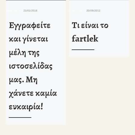
δημοσιευμένο
21/01/2018
δημοσιευμένο
20/09/2012
δη
Εγγραφείτε
Τι είναι το
και γίνεται
fartlek
μέλη της
ιστοσελίδας
μας. Μη
χάνετε καμία
ευκαιρία!