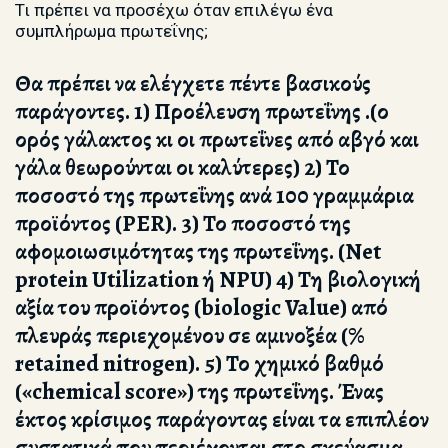
Τι πρέπει να προσέχω όταν επιλέγω ένα
συμπλήρωμα πρωτεΐνης;
Θα πρέπει να ελέγχετε πέντε βασικούς
παράγοντες. 1) Προέλευση πρωτεΐνης .(ο
ορός γάλακτος κι οι πρωτεΐνες από αβγό και
γάλα θεωρούνται οι καλύτερες) 2) Το
ποσοστό της πρωτεΐνης ανά 100 γραμμάρια
προϊόντος (PER). 3) Το ποσοστό της
αφομοιωσιμότητας της πρωτεΐνης. (Net
protein Utilization ή NPU) 4) Τη βιολογική
αξία του προϊόντος (biologic Value) από
πλευράς περιεχομένου σε αμινοξέα (%
retained nitrogen). 5) Το χημικό βαθμό
(«chemical score») της πρωτεΐνης. Ένας
έκτος κρίσιμος παράγοντας είναι τα επιπλέον
συστατικά που περιέχονται στο σκεύασμα.