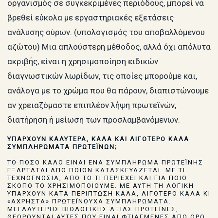
οργανισμός σε συγκεκριμένες περιόδους, μπορεί να
βρεθεί εύκολα με εργαστηριακές εξετάσεις
ανάλυσης ούρων. (υπολογισμός του αποβαλλόμενου
αζώτου) Μια απλούστερη μέθοδος, αλλά όχι απόλυτα
ακριβής, είναι η χρησιμοποίηση ειδικών
διαγνωστικών λωρίδων, τις οποίες μπορούμε και,
ανάλογα με το χρώμα που θα πάρουν, διαπιστώνουμε
αν χρειαζόμαστε επιπλέον λήψη πρωτεϊνών,
διατήρηση ή μείωση των προσλαμβανόμενων.
ΥΠΑΡΧΟΥΝ ΚΑΛΥΤΕΡΑ, ΚΑΛΑ ΚΑΙ ΛΙΓΟΤΕΡΟ ΚΑΛΑ
ΣΥΜΠΛΗΡΩΜΑΤΑ ΠΡΩΤΕΪΝΩΝ;
ΤΟ ΠΟΣΟ ΚΑΛΟ ΕΙΝΑΙ ΕΝΑ ΣΥΜΠΛΗΡΩΜΑ ΠΡΩΤΕΪΝΗΣ
ΕΞΑΡΤΑΤΑΙ ΑΠΟ ΠΟΙΟΝ ΚΑΤΑΣΚΕΥΑΖΕΤΑΙ. ΜΕ ΤΙ
ΤΕΧΝΟΓΝΩΣΙΑ, ΑΠΟ ΤΟ ΤΙ ΠΕΡΙΕΧΕΙ ΚΑΙ ΓΙΑ ΠΟΙΟ
ΣΚΟΠΟ ΤΟ ΧΡΗΣΙΜΟΠΟΙΟΥΜΕ. ΜΕ ΑΥΤΗ ΤΗ ΛΟΓΙΚΗ
ΥΠΑΡΧΟΥΝ ΚΑΤΑ ΠΕΡΙΠΤΩΣΗ ΚΑΛΑ, ΛΙΓΟΤΕΡΟ ΚΑΛΑ ΚΙ
«ΑΧΡΗΣΤΑ» ΠΡΩΤΕΪΝΟΥΧΑ ΣΥΜΠΛΗΡΩΜΑΤΑ.
ΜΕΓΑΛΥΤΕΡΗΣ ΒΙΟΛΟΓΙΚΗΣ ΑΞΙΑΣ ΠΡΩΤΕΪΝΕΣ,
ΘΕΩΡΟΥΝΤΑΙ ΑΥΤΕΣ ΠΟΥ ΕΙΝΑΙ ΦΤΙΑΓΜΕΝΕΣ ΑΠΟ ΟΡΟ