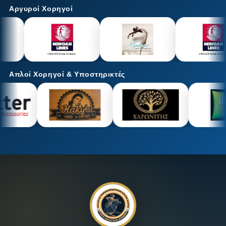
Αργυροί Χορηγοί
Απλοί Χορηγοί & Υποστηρικτές