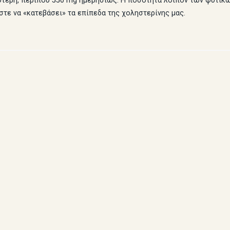
ότερη, περίπου 550 mg ημερησίως. Η ποσότητα λοιπόν των φυτικ
στε να «κατεβάσει» τα επίπεδα της χοληστερίνης μας.