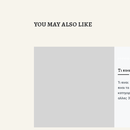
YOU MAY ALSO LIKE
δημοσιευ
Τι ειν
Τι εινα
ειναι τα
κατηγορ
αλλες 3 