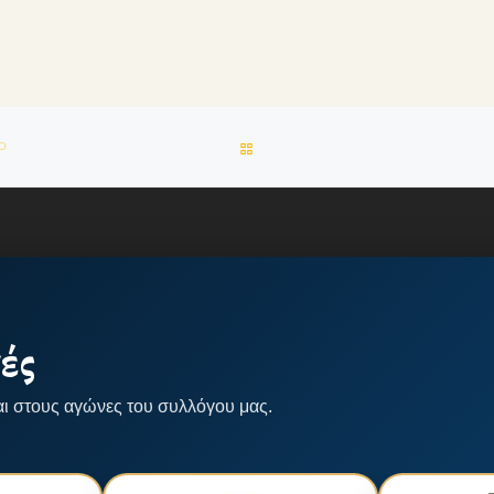
BACK TO POST LIST
ΙΟ
ές
αι στους αγώνες του συλλόγου μας.