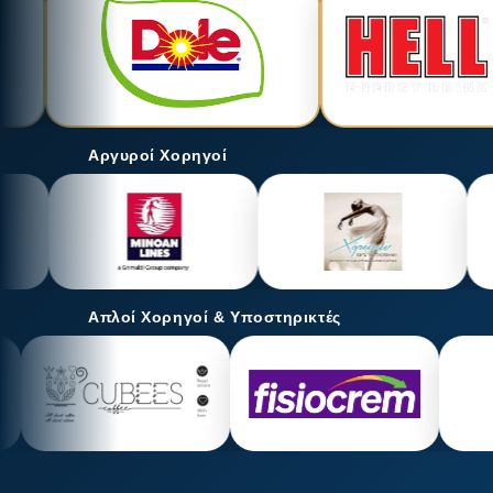
Αργυροί Χορηγοί
Απλοί Χορηγοί & Υποστηρικτές