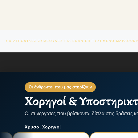
Πλοήγηση δημοσιεύσεων
Previous post
ΔΙΑΤΡΟΦΙΚΕΣ ΣΥΜΒΟΥΛΕΣ ΓΙΑ ΕΝΑΝ ΕΠΙΤΥΧΗΜΕΝΟ ΜΑΡΑΘΩΝ
Οι άνθρωποι που μας στηρίζουν
Χορηγοί & Υποστηρικτ
Οι συνεργάτες που βρίσκονται δίπλα στις δράσεις κ
Χρυσοί Χορηγοί