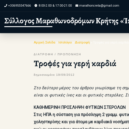
+306955547666
8:00-2:00 & 17:00-21:00
marathoncreta@gmail.com
Skip to content
Σύλλογος Μαραθωνοδρόμων Κρήτης «Ί
Αρχική Σελίδα
»
Ιστολόγιο
»
Διατροφή
»
Τροφές για γερή καρδιά
ΔΙΑΤΡΟΦΗ
ΠΡΟΠΟΝΗΣΗ
Τροφές για γερή καρδιά
δημοσιευμένο
19/09/2012
Στο δεύτερο μέρος του άρθρου γνωρίσαμε τη σημ
είναι οι φυτικές ίνες και οι φυτικές στερόλες. 
ΚΑΘΗΜΕΡΙΝΗ ΠΡΟΣΛΗΨΗ ΦΥΤΙΚΩΝ ΣΤΕΡΟΛΩΝ
Στις ΗΠΑ η σύσταση για πρόσληψη 2
γραμμ.
φυτι
χοληστερίνης και για άτομα με καρδιακά νοσήμα