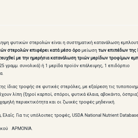
σληψη φυτικών στερολών είναι η συστηματική κατανάλωση εμπλου
ικών στερολών επιφέρει κατά μέσο όρο
μείωση
των επιπέδων της 
ιτευχθεί με την ημερήσια κατανάλωση τριών μερίδων τροφίμων εμ
25 γραμμ. συνολικά) ή 1 μερίδα προϊόν επάλειψης, 1 επιδόρπιο
α.
ης ίδιας τροφής σε φυτικές στερόλες, με εξαίρεση τις τυποποιημ
χουν λίπη (ξηροί καρποί, σπόροι, φυτικά έλαια, αβοκάντο, όσπρι
χαμηλή περιεκτικότητα και οι ζωικές τροφές μηδενική.
 Ελαΐς. Για τις υπόλοιπες τροφές, USDA National Nutrient Database
οδικού ΑΡΜΟΝΙΑ.