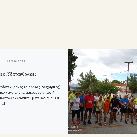
μένο
19/09/2012
αι οι Υδατανθρακες
ι: Υδατανθρακες (η αλλιως σακχαριτες)
 πιο κοινο απο τα μακρομορια των 4
ιων του ανθρωπινου μεταβολισμου (οι
[…]