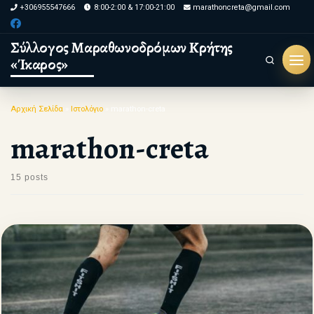
+306955547666
8:00-2:00 & 17:00-21:00
marathoncreta@gmail.com
Skip to content
Σύλλογος Μαραθωνοδρόμων Κρήτης
«Ίκαρος»
Search
Μεν
Αρχική Σελίδα
»
Ιστολόγιο
»
marathon-creta
marathon-creta
15 posts